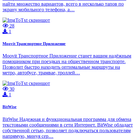
найти множество вариантов, всего в несколько тапов по
экрану мобильного телефона, а…
28
1
Moovit Транспортное Приложение
Moovit Транспортное Приложение станет вашим надёжным
помощником при поездках на общественном транспорте.
Позволит быстро находить оптимальные маршруты на
метро, автобусе, трамвае, троллей…
30
1
BitWise
BitWise Надежная и функциональная программа для обмена
текстовыми сообщениями в сети Интернет. BitWise обладает
собственной сетью, позволяет подключаться пользователям
напрямую, минуя сер…