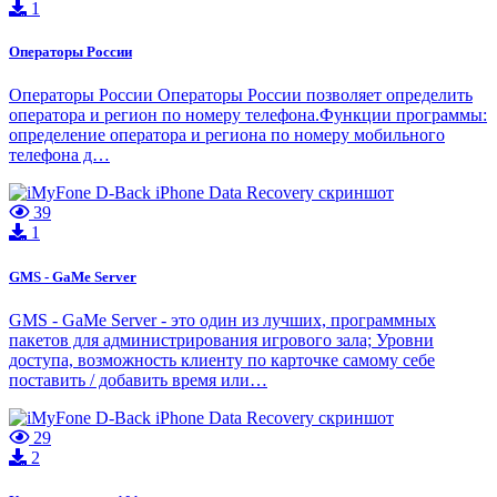
1
Операторы России
Операторы России Операторы России позволяет определить
оператора и регион по номеру телефона.Функции программы:
определение оператора и региона по номеру мобильного
телефона д…
39
1
GMS - GaMe Server
GMS - GaMe Server - это один из лучших, программных
пакетов для администрирования игрового зала; Уровни
доступа, возможность клиенту по карточке самому себе
поставить / добавить время или…
29
2