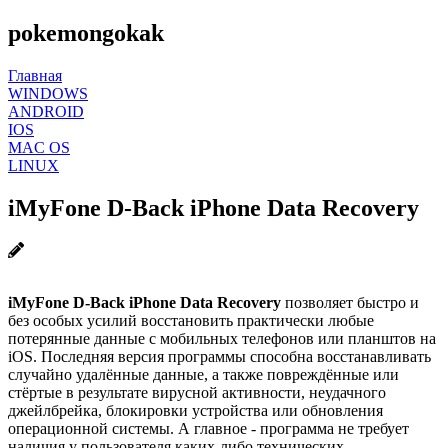
pokemongokak
Главная
WINDOWS
ANDROID
IOS
MAC OS
LINUX
iMyFone D-Back iPhone Data Recovery
iMyFone D-Back iPhone Data Recovery
позволяет быстро и
без особых усилий восстановить практически любые
потерянные данные с мобильных телефонов или планштов на
iOS. Последняя версия программы способна восстанавливать
случайно удалённые данные, а также повреждённые или
стёртые в результате вирусной активности, неудачного
джейлбрейка, блокировки устройства или обновления
операционной системы. А главное - программа не требует
наличия у пользователя каких-либо технических