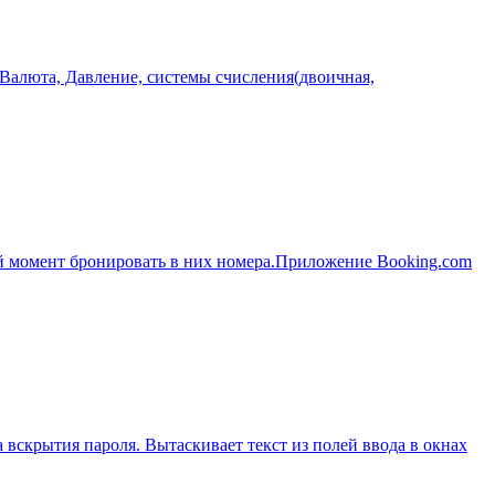
 Валюта, Давление, системы счисления(двоичная,
ой момент бронировать в них номера.Приложение Booking.com
ба вскрытия пароля. Вытаскивает текст из полей ввода в окнах