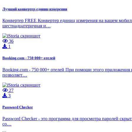
Лучший конвертер единиц измерения
Конвертер FREE Конвертер единиц измерения на вашем мобильн
шестнадцатеричная и…
36
1
Booking.com - 750 000+ отелей
Booking.com - 750 000+ отелей При помощи этого приложения
позволяет…
27
3
Password Checker
Password Checker - это программа для просмотра паролей скрыты
со…