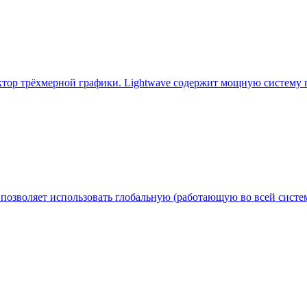
р трёхмерной графики. Lightwave содержит мощную систему по
 позволяет использовать глобальную (работающую во всей сист