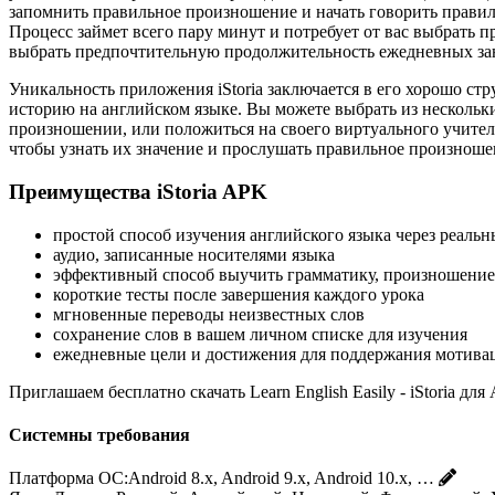
запомнить правильное произношение и начать говорить правиль
Процесс займет всего пару минут и потребует от вас выбрать п
выбрать предпочтительную продолжительность ежедневных за
Уникальность приложения iStoria заключается в его хорошо с
историю на английском языке. Вы можете выбрать из нескольки
произношении, или положиться на своего виртуального учителя
чтобы узнать их значение и прослушать правильное произноше
Преимущества iStoria APK
простой способ изучения английского языка через реальн
аудио, записанные носителями языка
эффективный способ выучить грамматику, произношение,
короткие тесты после завершения каждого урока
мгновенные переводы неизвестных слов
сохранение слов в вашем личном списке для изучения
ежедневные цели и достижения для поддержания мотива
Приглашаем бесплатно скачать Learn English Easily - iStoria д
Системны требования
Платформа ОС:
Android 8.x, Android 9.x, Android 10.x, …