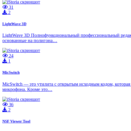
31
2
LightWave 3D
LightWave 3D Полнофункциональный профессиональный редакто
основанные на полигона…
24
1
MicSwitch
MicSwitch — это утилита с открытым исходным кодом, которая
микрофона. Кроме это…
36
2
NSF Viewer Tool