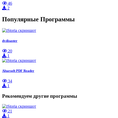
46
2
Популярные Программы
dvdisaster
20
1
Altarsoft PDF Reader
34
1
Рекомендуем другие программы
21
1