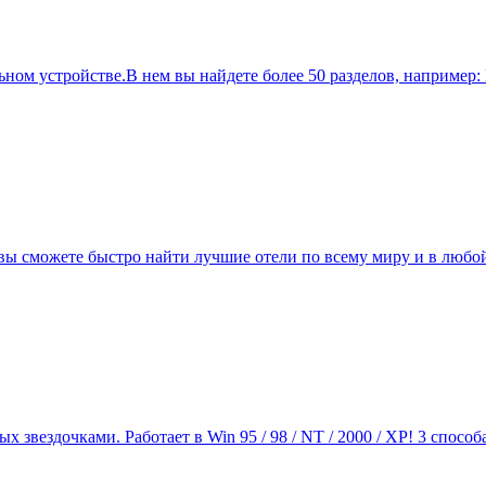
ом устройстве.В нем вы найдете более 50 разделов, например:
 вы сможете быстро найти лучшие отели по всему миру и в люб
х звездочками. Работает в Win 95 / 98 / NT / 2000 / XP! 3 спосо