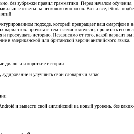
но, без зубрежки правил грамматики. Перед началом обучения, 
равильные ответы на несколько вопросов. Вот и все, iStoria под
нятий.
труктурированном подходе, который превращает ваш смартфон в 
х вариантов: прочитать текст самостоятельно, прочитать его вс
 и прослушать историю. Независимо от того, какой вариант вы 
ние в американской или британской версии английского языка.
ые диалоги и короткие истории
 аудирование и улучшить свой словарный запас
ции
ля Android и вывести свой английский на новый уровень, без каки