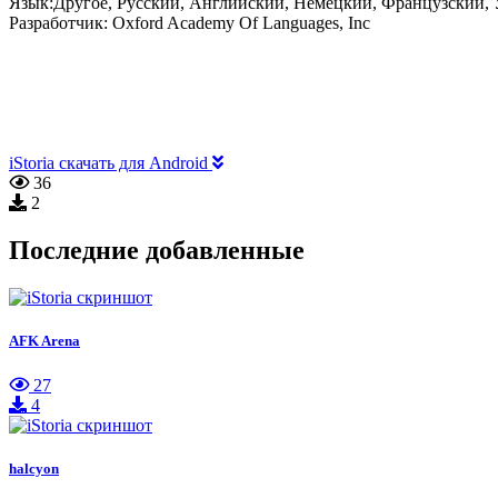
Язык:
Другое, Русский, Английский, Немецкий, Французский,
Разработчик:
Oxford Academy Of Languages, Inc
iStoria скачать для Android
36
2
Последние добавленные
AFK Arena
27
4
halcyon