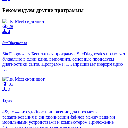
Рекомендуем другие программы
28
4
SiteDiagnostics
SiteDiagnostics Бесплатная программа SiteDiagnostics позволяет
буквально в один клик, выполнить основные процедуры
диагностики сайта. Программа: 1. Запрашивает информацию
…
35
2
4Sync
4Sync — это удобное приложение для просмотра,
редактирования и синхронизации файлов между вашими
мобильными устройствами и компьютером.Приложение
4Sync позволяет осуществлять автомати…