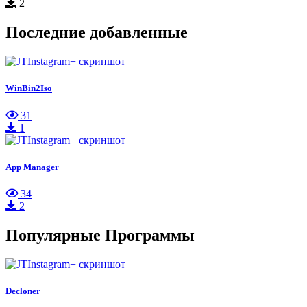
2
Последние добавленные
WinBin2Iso
31
1
App Manager
34
2
Популярные Программы
Decloner