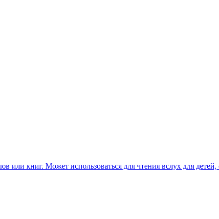
йлов или книг. Может использоваться для чтения вслух для детей