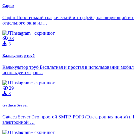
Captur
Captur Простенький графический интерфейс, расширяющий воз
отдельного окна ил…
38
3
Калькулятор труб
Калькулятор труб Бесплатная и простая в использовании моби
используется фор…
29
3
Gattaca Server
Gattaca Server Это простой SMTP, POP3 (Электронная почта) 
электронной …