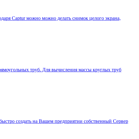
даря Captur можно можно делать снимок целого экрана,
рямоугольных труб. Для вычисления массы круглых труб
м быстро создать на Вашем предприятии собственный Сервер