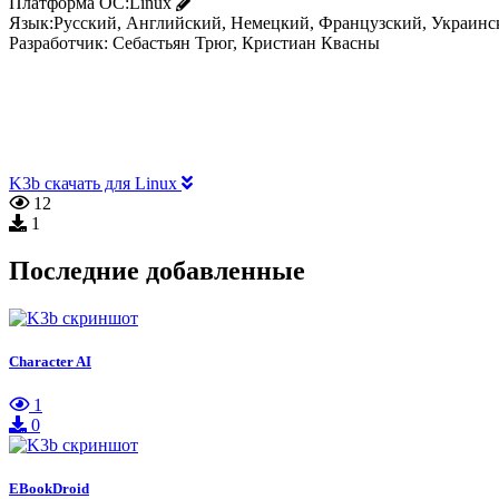
Платформа ОС:
Linux
Язык:
Русский, Английский, Немецкий, Французский, Украинс
Разработчик:
Себастьян Трюг, Кристиан Квасны
K3b скачать для Linux
12
1
Последние добавленные
Character AI
1
0
EBookDroid