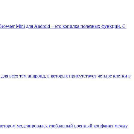
Browser Mini для Android – это копилка полезных функций. С
ля всех тем андроид, в которых присутствует четыре клетки в
 котором моделировался глобальный военный конфликт между