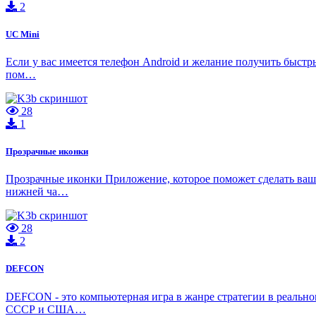
2
UC Mini
Если у вас имеется телефон Android и желание получить быстр
пом…
28
1
Прозрачные иконки
Прозрачные иконки Приложение, которое поможет сделать ваше
нижней ча…
28
2
DEFCON
DEFCON - это компьютерная игра в жанре стратегии в реальн
СССР и США…