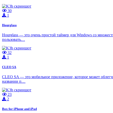
30
1
Hourglass
Hourglass — это очень простой таймер для Windows со множест
пользовать…
32
1
CLEO SA
CLEO SA — это мобильное приложение, которое может облегчи
названии п…
23
2
Box for iPhone and iPad