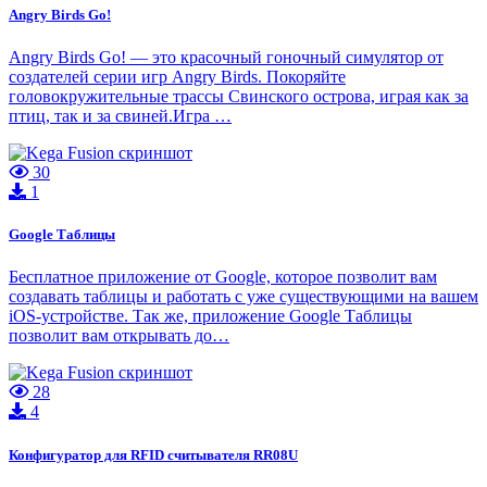
Angry Birds Go!
Angry Birds Go! — это красочный гоночный симулятор от
создателей серии игр Angry Birds. Покоряйте
головокружительные трассы Свинского острова, играя как за
птиц, так и за свиней.Игра …
30
1
Google Таблицы
Бесплатное приложение от Google, которое позволит вам
создавать таблицы и работать с уже существующими на вашем
iOS-устройстве. Так же, приложение Google Таблицы
позволит вам открывать до…
28
4
Конфигуратор для RFID считывателя RR08U