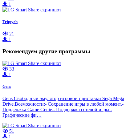
1
Triptych
21
1
Рекомендуем другие программы
33
1
Gens
Gens Свободный эмулятор игровой приставки Sega Mega
Drive.Возможности:- Сохранение игры в любой момент.-
Поддержка Game Genie.- Поддержка сетевой игры.-
Графические фи…
51
1