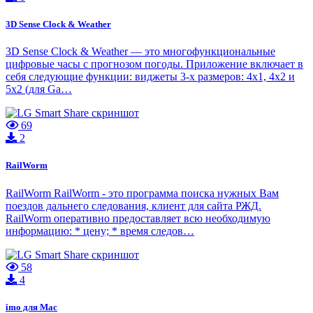
3D Sense Clock & Weather
3D Sense Clock & Weather — это многофункциональные
цифровые часы с прогнозом погоды. Приложение включает в
себя следующие функции: виджеты 3-х размеров: 4х1, 4х2 и
5х2 (для Ga…
69
2
RailWorm
RailWorm RailWorm - это программа поиска нужных Вам
поездов дальнего следования, клиент для сайта РЖД.
RailWorm оперативно предоставляет всю необходимую
информацию: * цену; * время следов…
58
4
imo для Mac