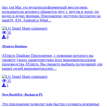
imo для Mac это мультиплатформенный мессенджер,
пользователи которого общаются друг с другом в чатах, по
видео и аудио звонкам. Приложение доступно бесплатно на
manOS, iOS, Android и Wind…
50
0
ATmicro Database
ATmicro Database Приложение, с помощью которого вы
сможете узнать характеристики всех микроконтроллеров
производства ATmicro. Вы сможете выбрать подходящий для
ваших целей микроконтроллер…
35
1
Nero BackItUp - Backup to PC
Это приложение позволит вам быстро создавать резервные