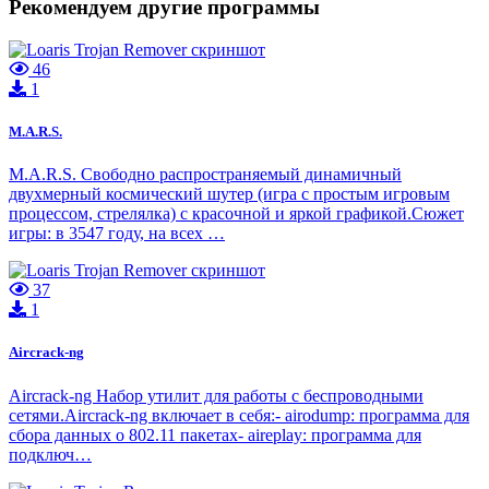
Рекомендуем другие программы
46
1
M.A.R.S.
M.A.R.S. Свободно распространяемый динамичный
двухмерный космический шутер (игра с простым игровым
процессом, стрелялка) с красочной и яркой графикой.Сюжет
игры: в 3547 году, на всех …
37
1
Aircrack-ng
Aircrack-ng Набор утилит для работы с беспроводными
сетями.Aircrack-ng включает в себя:- airodump: программа для
сбора данных о 802.11 пакетах- aireplay: программа для
подключ…