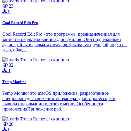
23
0
Cool Record Edit Pro
Cool Record Edit Pro - это программа, предназначенная для
записи и редактирования аудио файлов. Она поддерживает
аудио файлы в форматах wav, mp3, wma, vox, gsm, aif, ogg, cda
и др, облада…
32
1
Temp Monitor
Temp Monitor это macOS приложение, разработанное
специально для слежения за температурой процессора и
вывода информации в строку меню. Особенности
приложенияПриложение раб…
28
0