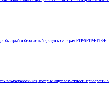
щее быстрый и безопасный доступ к серверам FTP/SFTP/FTPS/H
ех веб-разработчиков, которые ищут возможность приобрести гот