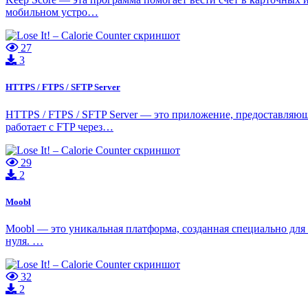
мобильном устро…
27
3
HTTPS / FTPS / SFTP Server
HTTPS / FTPS / SFTP Server — это приложение, предоставляю
работает с FTP через…
29
2
Moobl
Moobl — это уникальная платформа, созданная специально для т
нуля. …
32
2