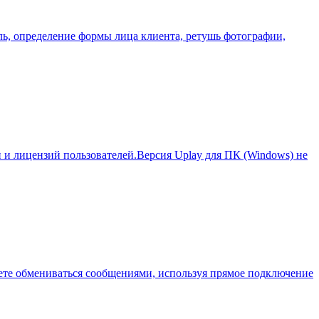
ль, определение формы лица клиента, ретушь фотографии,
и и лицензий пользователей.Версия Uplay для ПК (Windows) не
ете обмениваться сообщениями, используя прямое подключение