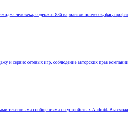
имиджа человека, содержит 836 вариантов причесок, фас, профи
одажу и сервис сетевых игр, соблюдение авторских прав компани
ными текстовыми сообщениями на устройствах Android. Вы смож