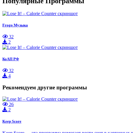
Популярные Программы
Frogo Музыка
32
2
КоАП РФ
32
4
Рекомендуем другие программы
26
2
Keep Score
Keep Score — эта программа помогает вести счет в карточных 