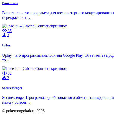
Ваш стиль
Ваш стиль - это программа для компьютерного моделирования 
перекраска c п…
35
2
Uplay
Uplay - это программа аналогична Google Play. Отвечает за пр
то…
32
2
Securessenger
Securessenger Программа для безопасного обмена зашифрован
между устрой…
© pokemongokak.ru 2026