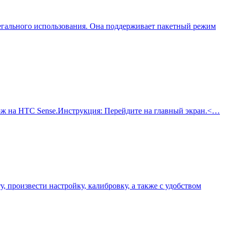
елегального использования. Она поддерживает пакетный режим
хож на HTC Sense.Инструкция: Перейдите на главный экран.<…
, произвести настройку, калибровку, а также с удобством