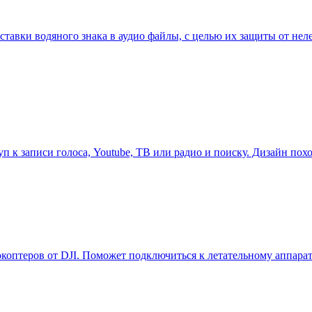
 вставки водяного знака в аудио файлы, с целью их защиты от н
п к записи голоса, Youtube, ТВ или радио и поиску. Дизайн по
коптеров от DJI. Поможет подключиться к летательному аппарату