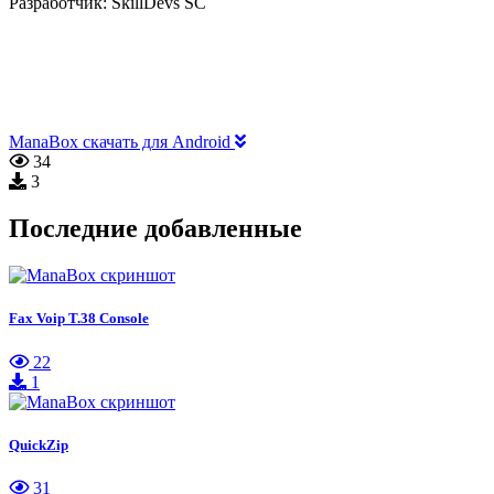
Разработчик:
SkillDevs SC
ManaBox скачать для Android
34
3
Последние добавленные
Fax Voip T.38 Console
22
1
QuickZip
31