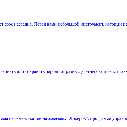
 свое название. Перед вами небольшой инструмент, который из
инать или сохранять пароли от разных учетных записей, а такж
грамма из семейства так называемых "Локеров", программа управ