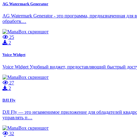
AG Watermark Generator
AG Watermark Generator - это программа, предназначенная для
обработк…
25
2
Voice Widget
Voice Widget Удобный виджет, предоставляющий быстрый досту
27
2
DJI Fly
DJI Fly — это незаменимое приложение для обладателей квадро
управлять п…
32