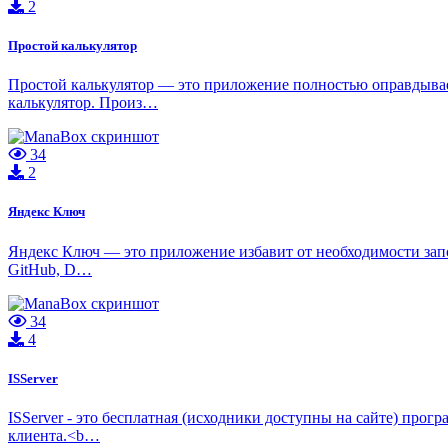
2
Простой калькулятор
Простой калькулятор — это приложение полностью оправдывает
калькулятор. Произ…
34
2
Яндекс Ключ
Яндекс Ключ — это приложение избавит от необходимости запом
GitHub, D…
34
4
ISServer
ISServer - это бесплатная (исходники доступны на сайте) про
клиента.<b…