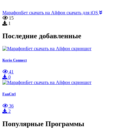
МарафонБет скачать на Айфон скачать для iOS
15
1
Последние добавленные
Kerio Connect
41
0
FanCtrl
36
2
Популярные Программы