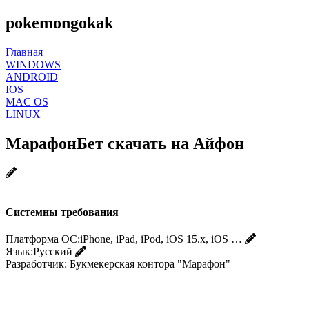
pokemongokak
Главная
WINDOWS
ANDROID
IOS
MAC OS
LINUX
МарафонБет скачать на Айфон
Системны требования
Платформа ОС:
iPhone, iPad, iPod, iOS 15.x, iOS …
Язык:
Русский
Разработчик:
Букмекерская контора "Марафон"