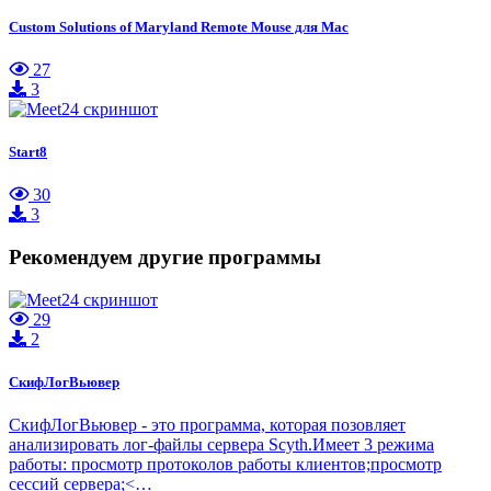
Custom Solutions of Maryland Remote Mouse для Mac
27
3
Start8
30
3
Рекомендуем другие программы
29
2
СкифЛогВьювер
СкифЛогВьювер - это программа, которая позовляет
анализировать лог-файлы сервера Scyth.Имеет 3 режима
работы: просмотр протоколов работы клиентов;просмотр
сессий сервера;<…