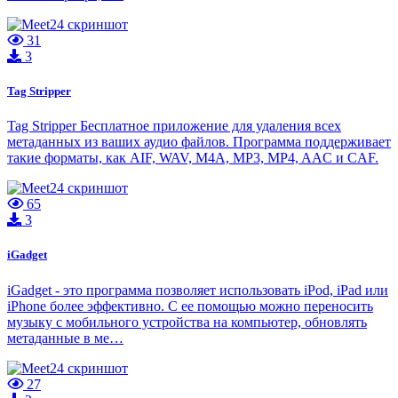
31
3
Tag Stripper
Tag Stripper Бесплатное приложение для удаления всех
метаданных из ваших аудио файлов. Программа поддерживает
такие форматы, как AIF, WAV, M4A, MP3, MP4, AAC и CAF.
65
3
iGadget
iGadget - это программа позволяет использовать iPod, iPad или
iPhone более эффективно. С ее помощью можно переносить
музыку с мобильного устройства на компьютер, обновлять
метаданные в ме…
27