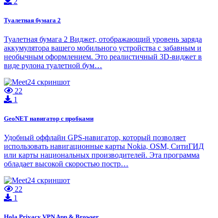
2
Туалетная бумага 2
Туалетная бумага 2 Виджет, отображающий уровень заряда
аккумулятора вашего мобильного устройства с забавным и
необычным оформлением. Это реалистичный 3D-виджет в
виде рулона туалетной бум…
22
1
GeoNET навигатор с пробками
Удобный оффлайн GPS-навигатор, который позволяет
использовать навигационные карты Nokia, OSM, СитиГИД
или карты национальных производителей. Эта программа
обладает высокой скоростью постр…
22
1
Hola Privacy VPN App & Browser