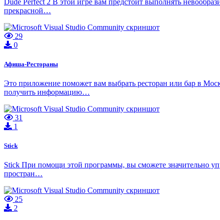
Dude Perfect 2 В этой игре вам предстоит выполнять невообраз
прекрасной…
29
0
Афиша-Рестораны
Это приложение поможет вам выбрать ресторан или бар в Мос
получить информацию…
31
1
Stick
Stick При помощи этой программы, вы сможете значительно уп
простран…
25
2