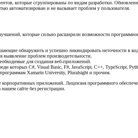
ентов, которые сгруппированы по видам разработки. Обновленн
тью автоматизирован и не вызывает проблем у пользователя.
улучшений, которые сильно расширили возможности программно
ающие обнаружить и успешно ликвидировать неточности в коде
ся выявление проблем производительности.
 необходимые для создания веб-приложений.
 которых C#, Visual Basic, F#, JavaScript, C++, TypeScript, P
ограммам Xamarin University, Pluralsight и прочим.
е корпоративных приложений. Лицензия программного обеспече
 нашем сайте без регистрации.