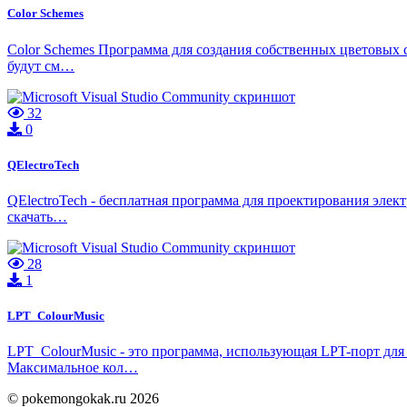
Color Schemes
Color Schemes Программа для создания собственных цветовых сх
будут см…
32
0
QElectroTech
QElectroTech - бесплатная программа для проектирования элек
скачать…
28
1
LPT_ColourMusic
LPT_ColourMusic - это программа, использующая LPT-порт для
Максимальное кол…
© pokemongokak.ru 2026