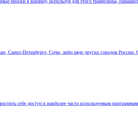
имые броски в корзину, используя для этого трамплины, парашюты
кве, Санкт-Петербурге, Сочи, либо ряде других городов Росси
ростить себе доступ к наиболее часто используемым программам