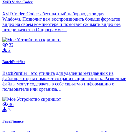
XviD Video Codec
XviD Video Codec - бесплатный набор кодеков для
Windows. Позволит вам воспроизводить больше форматов
видео на своём компьютере и помогает сжимать видео без
потери качества.О программе…
32
2
BatchPurifier
BatchPurifier - это утилита для удаления метаданных из
файлов, которая поможет сохранить приватность. Различные
файлы могут содержать в себе скрытую информацию о
пользователе или организа…
36
3
FaceFinance