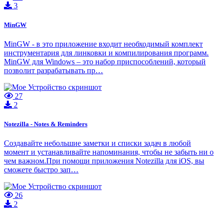
3
MinGW
MinGW - в это приложение входит необходимый комплект
инструментария для линковки и компилирования программ.
MinGW для Windows – это набор приспособлений, который
позволит разрабатывать пр…
27
2
Notezilla - Notes & Reminders
Создавайте небольшие заметки и списки задач в любой
момент и устанавливайте напоминания, чтобы не забыть ни о
чем важном.При помощи приложения Notezilla для iOS, вы
сможете быстро зап…
26
2