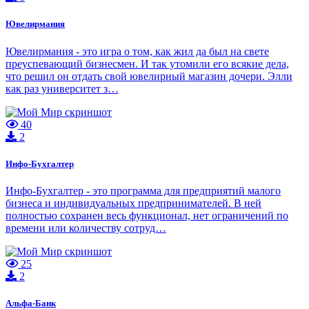
Ювелирмания
Ювелирмания - это игра о том, как жил да был на свете
преуспевающий бизнесмен. И так утомили его всякие дела,
что решил он отдать свой ювелирный магазин дочери. Элли
как раз университет з…
40
2
Инфо-Бухгалтер
Инфо-Бухгалтер - это программа для предприятий малого
бизнеса и индивидуальных предпринимателей. В ней
полностью сохранен весь функционал, нет ограничений по
времени или количеству сотруд…
25
2
Альфа-Банк