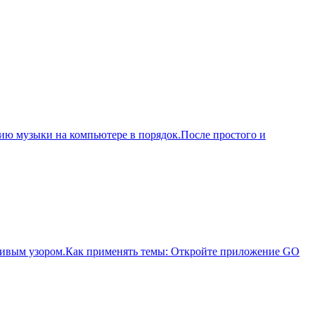
цию музыки на компьютере в порядок.После простого и
асивым узором.Как применять темы: Откройте приложение GO