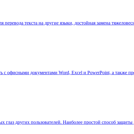
ма для перевода текста на другие языки, достойная замена тяже
ь с офисными документами Word, Excel и PowerPoint, а также п
ых глаз других пользователей. Наиболее простой способ защиты 