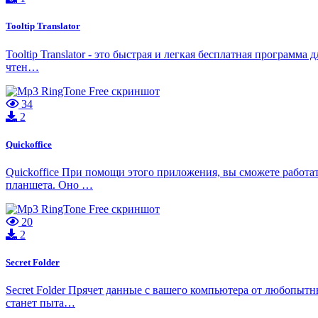
Tooltip Translator
Tooltip Translator - это быстрая и легкая бесплатная програм
чтен…
34
2
Quickoffice
Quickoffice При помощи этого приложения, вы сможете работат
планшета. Оно …
20
2
Secret Folder
Secret Folder Прячет данные с вашего компьютера от любопытн
станет пыта…