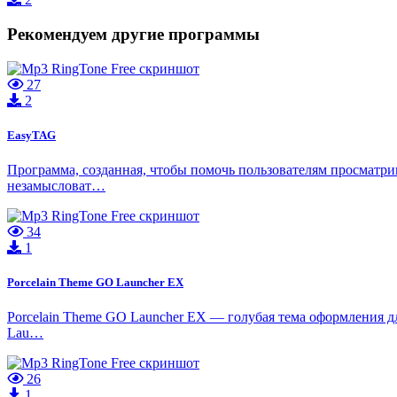
Рекомендуем другие программы
27
2
EasyTAG
Программа, созданная, чтобы помочь пользователям просматрив
незамысловат…
34
1
Porcelain Theme GO Launcher EX
Porcelain Theme GO Launcher EX — голубая тема оформления 
Lau…
26
1