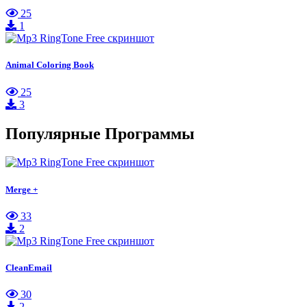
25
1
Animal Coloring Book
25
3
Популярные Программы
Merge +
33
2
CleanEmail
30
2