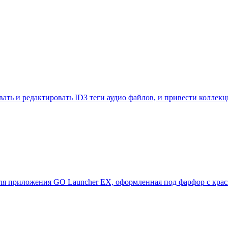
ать и редактировать ID3 теги аудио файлов, и привести коллек
для приложения GO Launcher EX, оформленная под фарфор с кр