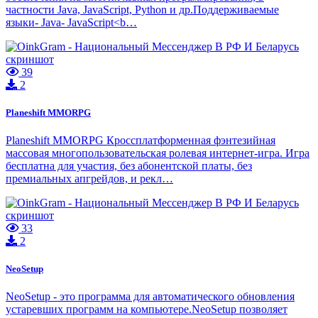
частности Java, JavaScript, Python и др.Поддерживаемые
языки- Java- JavaScript<b…
39
2
Planeshift MMORPG
Planeshift MMORPG Кроссплатформенная фэнтезийная
массовая многопользовательская ролевая интернет-игра. Игра
бесплатна для участия, без абонентской платы, без
премиальных апгрейдов, и рекл…
33
2
NeoSetup
NeoSetup - это программа для автоматического обновления
устаревших программ на компьютере.NeoSetup позволяет