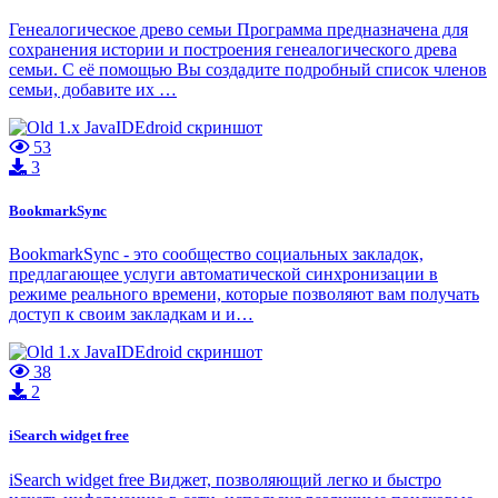
Генеалогическое древо семьи Программа предназначена для
сохранения истории и построения генеалогического древа
семьи. С её помощью Вы создадите подробный список членов
семьи, добавите их …
53
3
BookmarkSync
BookmarkSync - это сообщество социальных закладок,
предлагающее услуги автоматической синхронизации в
режиме реального времени, которые позволяют вам получать
доступ к своим закладкам и и…
38
2
iSearch widget free
iSearch widget free Виджет, позволяющий легко и быстро