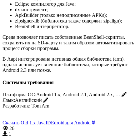
Eclipse компилятор для Java;
dx инструмент;
ApkBuilder (только неподписанные APKs);
zipsigner-lib (библиотека также содержит zipalign);
BeanShell интерпретатор.
Среда позволяет писать собственные BeanShell-скрипты,
сохранять их на SD-карту и таким образом автоматизировать
процесс сборки программ.
В Aapt интегрирована нативная общая библиотека (arm),
однако использует внешние библиотеки, которые требуют
Android 2.3 или позже.
Системны требования
Платформа ОС:
Android 1.x, Android 2.1, Android 2.x, …
Язык:
Английский
Разработчик:
Tom Arn
Скачать Old 1.x JavaIDEdroid для Android
26
1