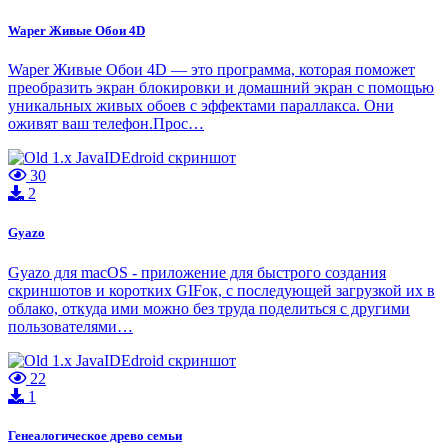
Waper Живые Обои 4D
Waper Живые Обои 4D — это программа, которая поможет
преобразить экран блокировки и домашний экран с помощью
уникальных живых обоев с эффектами параллакса. Они
оживят ваш телефон.Прос…
30
2
Gyazo
Gyazo для macOS - приложение для быстрого создания
скриншотов и коротких GIFок, с последующей загрузкой их в
облако, откуда ими можно без труда поделиться с другими
пользователями…
22
1
Генеалогическое древо семьи