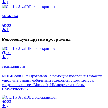
1
Mobile C64
22
1
Рекомендуем другие программы
31
3
MOBILedit! Lite
MOBILedit! Lite Программа, с помощью которой вы сможете
управлять вашим мобильным телефоном с компьютера,
соединив их через Bluetooth, ИК-порт или кабель.
Возможности: - …
25
2