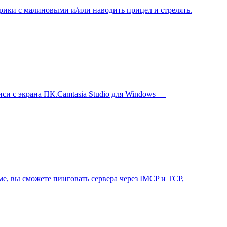
ики с малиновыми и/или наводить прицел и стрелять.
иси с экрана ПК.Camtasia Studio для Windows —
е, вы сможете пинговать сервера через IMCP и TCP,