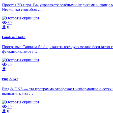
Простая 2D игра. Вы управляете зелёными шариками и прицел
Несколько способов …
39
0
Camtasia Studio
Программа Camtasia Studio, скачать которую можно бесплатно с
функциональное п…
26
1
Ping & Net
Ping & DNS — эта программа отображает информацию о сетях и 
выполнять геог…
29
0