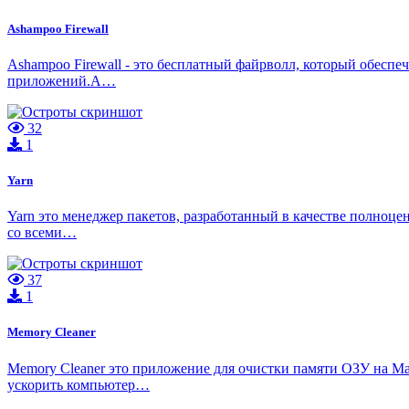
Ashampoo Firewall
Ashampoo Firewall - это бесплатный файрволл, который обеспе
приложений.A…
32
1
Yarn
Yarn это менеджер пакетов, разработанный в качестве полноце
со всеми…
37
1
Memory Cleaner
Memory Cleaner это приложение для очистки памяти ОЗУ на Ma
ускорить компьютер…