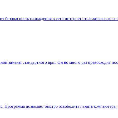
чит безопасность нахождения в сети интернет отслеживая всю с
нной замены стандартного npm. Он во много раз превосходит по
c. Программа позволяет быстро освободить память компьютера,