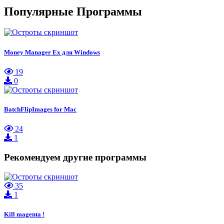
Популярные Программы
Money Manager Ex для Windows
19
0
BatchFlipImages for Mac
24
1
Рекомендуем другие программы
35
1
Kill magenta !