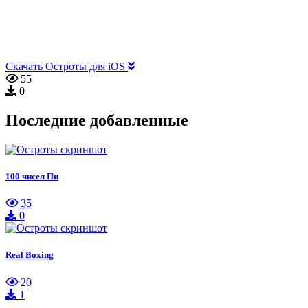
Скачать Остроты для iOS
55
0
Последние добавленные
100 чисел Пи
35
0
Real Boxing
20
1