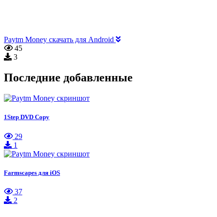
Paytm Money скачать для Android
45
3
Последние добавленные
1Step DVD Copy
29
1
Farmscapes для iOS
37
2