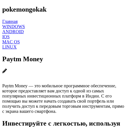
pokemongokak
Главная
WINDOWS
ANDROID
IOS
MAC OS
LINUX
Paytm Money
Paytm Money — это мобильное программное обеспечение,
которое предоставляет вам доступ к одной из самых
популярных инвестиционных платформ в Индии. С его
помощью вы можете начать создавать свой портфель или
получить доступ к передовым торговым инструментам, прямо
с экрана вашего смартфона.
Инвестируйте с легкостью, используя