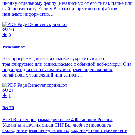
иконку отдельному файлу (независимо от его типа), папке или
файловому типу. Если у Вас сотни mp3 или doc файлов,
назначьте информатив…
30
3
WebcamMax
Это программа, которая поможет украсить видео,
транслируемое или записываемое с обычной веб-камеры. Она
подходит для использования во время видео-звонков,
онлайновых трансляций или записи…
41
1
ВсёТВ
ВсёТВ Телепрограмма для более 400 каналов России,
Украины и других стран СНГ.Вы любите проводить
свободное время перед телевизором, но устали переключать