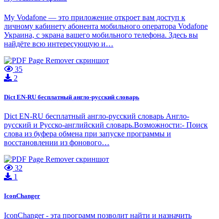
My Vodafone — это приложение откроет вам доступ к
личному кабинету абонента мобильного оператора Vodafone
Украина, с экрана вашего мобильного телефона. Здесь вы
найдёте всю интересующую и…
35
2
Dict EN-RU бесплатный англо-русский словарь
Dict EN-RU бесплатный англо-русский словарь Англо-
русский и Русско-английский словарь.Возможности:- Поиск
слова из буфера обмена при запуске программы и
восстановлении из фонового…
32
1
IconChanger
IconChanger - эта программ позволит найти и назначить