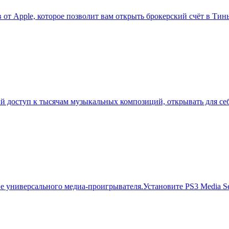
т Apple, которое позволит вам открыть брокерский счёт в Тинь
й доступ к тысячам музыкальных композиций, открывать для се
тве универсального медиа-проигрывателя.Установите PS3 Media S