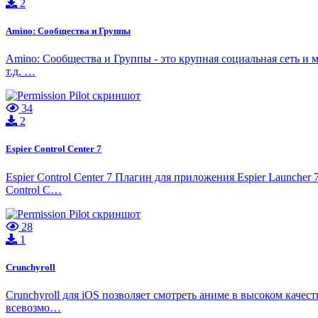
2
Amino: Сообщества и Группы
Amino: Сообщества и Группы - это крупная социальная сеть и м
т.д. …
34
2
Espier Control Center 7
Espier Control Center 7 Плагин для приложения Espier Launche
Control C…
28
1
Crunchyroll
Crunchyroll для iOS позволяет смотреть аниме в высоком качест
всевозмо…