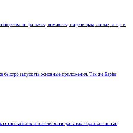
ообщества по фильмам, комиксам, видеоиграм, аниме, и т.д. и
 же быстро запускать основные приложения. Так же Espier
ть сотни тайтлов и тысячи эпизодов самого разного аниме