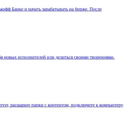
кофф Банке и начать зарабатывать на бирже. После
бя новых исполнителей или делиться своими творениями.
erver, расшарьте папки с контентом, подключите к компьютеру