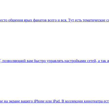
есто общения ярых фанатов всего и вся. Тут есть тематические с
r 7, позволяющий вам быстро управлять настройками сетей, а так
ве на экране вашего iPhone или iPad. В коллекции кинотеатра ес