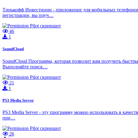
Тинькофф Инвестиции - приложение для мобильных телефонов о
регистрации, вы поуч…
46
1
SoundCloud
SoundCloud Программа, которая позволит вам получить быстры
Выполняйте поиск…
21
1
PS3 Media Server
PS3 Media Server - эту программу можно использовать в качес
при…
26