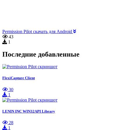
Permission Pilot скачать для Android
43
1
Последние добавленные
FlexiCapture Client
30
1
LENIN INC WIN32API Library
28
1