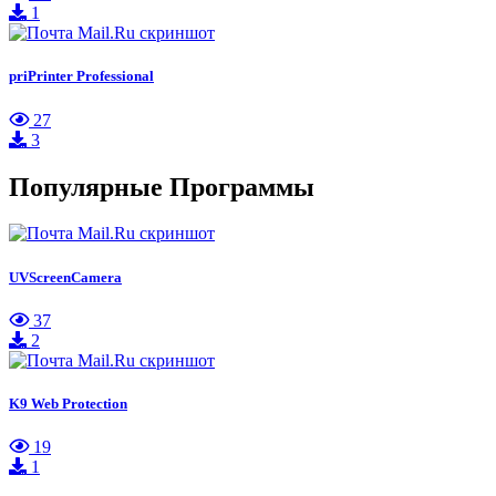
1
priPrinter Professional
27
3
Популярные Программы
UVScreenCamera
37
2
K9 Web Protection
19
1