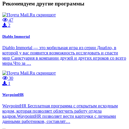
Рекомендуем другие программы
47
2
Diablo Immortal
Diablo Immortal — это мобильная игра из серии Диабло, в
которой у вас появится возможность исследовать и спасти
мир Санктуария в компании друзей и других игроков со всего
мира.Что за …
30
1
WaypointHR
WaypointHR Бесплатная программа с открытым исходным
кодом, которая позволяет облегчить работу отдела
кадров.WaypointHR позволяет вести карточки с личными
данными работников, составлят…