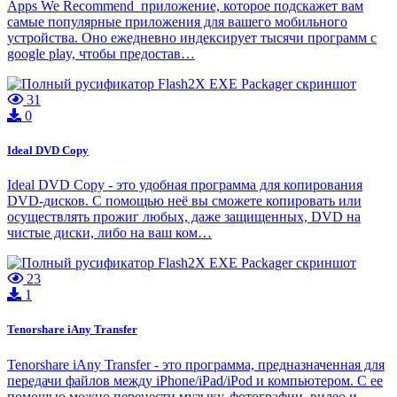
Apps We Recommend приложение, которое подскажет вам
самые популярные приложения для вашего мобильного
устройства. Оно ежедневно индексирует тысячи программ с
google play, чтобы предостав…
31
0
Ideal DVD Copy
Ideal DVD Copy - это удобная программа для копирования
DVD-дисков. С помощью неё вы сможете копировать или
осуществлять прожиг любых, даже защищенных, DVD на
чистые диски, либо на ваш ком…
23
1
Tenorshare iAny Transfer
Tenorshare iAny Transfer - это программа, предназначенная для
передачи файлов между iPhone/iPad/iPod и компьютером. С ее
помощью можно перенести музыку, фотографии, видео и