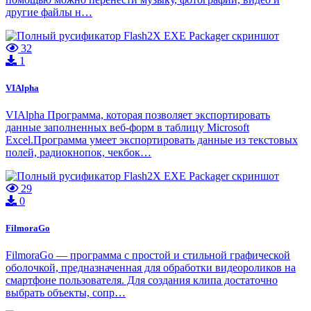
другие файлы н…
32
1
VIAlpha
VIAlpha Программа, которая позволяет экспортировать
данные заполненных веб-форм в таблицу Microsoft
Excel.Программа умеет экспортировать данные из текстовых
полей, радиокнопок, чекбок…
29
0
FilmoraGo
FilmoraGo — программа с простой и стильной графической
оболочкой, предназначенная для обработки видеороликов на
смартфоне пользователя. Для создания клипа достаточно
выбрать объекты, сопр…