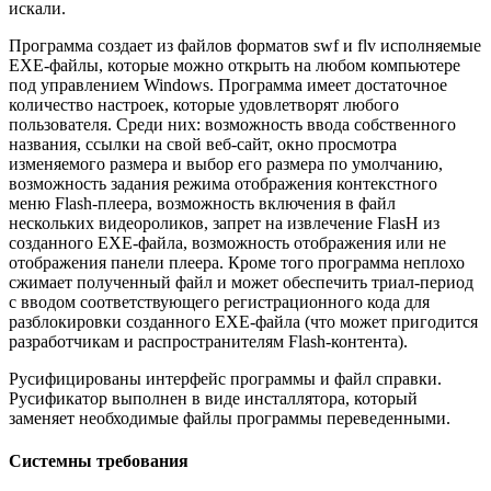
искали.
Программа создает из файлов форматов swf и flv исполняемые
EXE-файлы, которые можно открыть на любом компьютере
под управлением Windows. Программа имеет достаточное
количество настроек, которые удовлетворят любого
пользователя. Среди них: возможность ввода собственного
названия, ссылки на свой веб-сайт, окно просмотра
изменяемого размера и выбор его размера по умолчанию,
возможность задания режима отображения контекстного
меню Flash-плеера, возможность включения в файл
нескольких видеороликов, запрет на извлечение FlasH из
созданного EXE-файла, возможность отображения или не
отображения панели плеера. Кроме того программа неплохо
сжимает полученный файл и может обеспечить триал-период
с вводом соответствующего регистрационного кода для
разблокировки созданного EXE-файла (что может пригодится
разработчикам и распространителям Flash-контента).
Русифицированы интерфейс программы и файл справки.
Русификатор выполнен в виде инсталлятора, который
заменяет необходимые файлы программы переведенными.
Системны требования