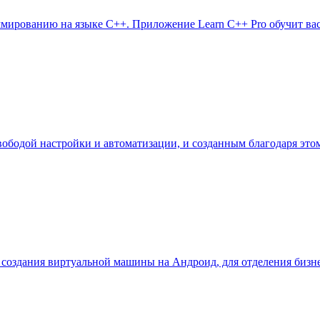
ммированию на языке C++. Приложение Learn C++ Pro обучит ва
вободой настройки и автоматизации, и созданным благодаря это
ля создания виртуальной машины на Андроид, для отделения биз