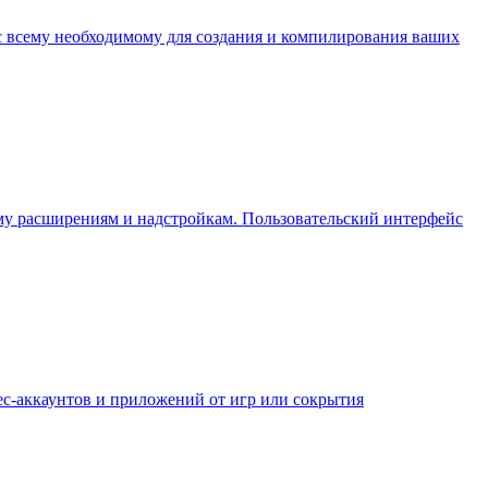
с всему необходимому для создания и компилирования ваших
му расширениям и надстройкам. Пользовательский интерфейс
нес-аккаунтов и приложений от игр или сокрытия