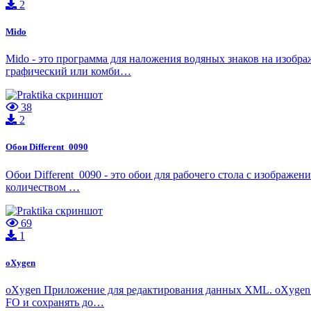
2
Mido
Mido - это программа для наложения водяных знаков на изобр
графический или комби…
38
2
Обои Different_0090
Обои Different_0090 - это обои для рабочего стола с изображ
количеством …
69
1
oXygen
oXygen Приложение для редактирования данных XML. oXygen 
FO и сохранять до…