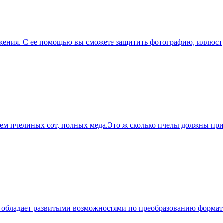
ажения. С ее помощью вы сможете защитить фотографию, иллюст
ением пчелиных сот, полных меда.Это ж сколько пчелы должны пр
обладает развитыми возможностями по преобразованию формато