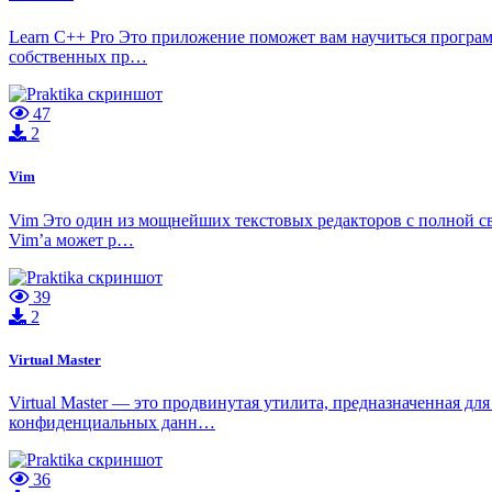
Learn C++ Pro Это приложение поможет вам научиться програ
собственных пр…
47
2
Vim
Vim Это один из мощнейших текстовых редакторов с полной с
Vim’а может р…
39
2
Virtual Master
Virtual Master — это продвинутая утилита, предназначенная д
конфиденциальных данн…
36