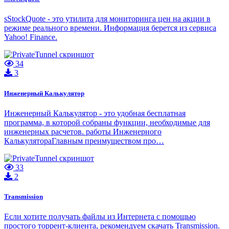
sStockQuote - это утилита для мониторинга цен на акции в
режиме реального времени. Информация берется из сервиса
Yahoo! Finance.
34
3
Инженерный Калькулятор
Инженерный Калькулятор - это удобная бесплатная
программа, в которой собраны функции, необходимые для
инженерных расчетов. работы Инженерного
КалькулятораГлавным преимуществом про…
33
2
Transmission
Если хотите получать файлы из Интернета с помощью
простого торрент-клиента, рекомендуем скачать Transmission.