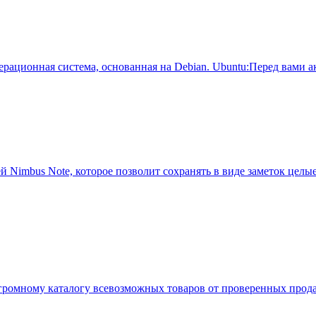
я операционная система, основанная на Debian. Ubuntu:Перед ва
й Nimbus Note, которое позволит сохранять в виде заметок цел
огромному каталогу всевозможных товаров от проверенных прод