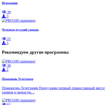
Игромания
39
3
Чеченско-русский словарь
21
3
Рекомендуем другие программы
36
2
Правжизнь Телеграмм
Правжизнь Телеграмм Перед вами первый православный мессен
храмов и монасты…
61