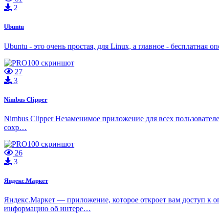
2
Ubuntu
Ubuntu - это очень простая, для Linux, а главное - бесплатна
27
3
Nimbus Clipper
Nimbus Clipper Незаменимое приложение для всех пользователе
сохр…
26
3
Яндекс.Маркет
Яндекс.Маркет — приложение, которое откроет вам доступ к 
информацию об интере…