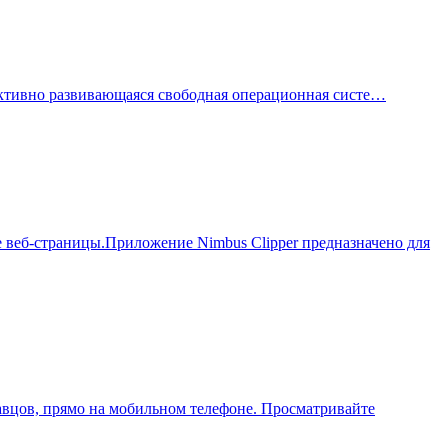
ми активно развивающаяся свободная операционная систе…
ые веб-страницы.Приложение Nimbus Clipper предназначено для
авцов, прямо на мобильном телефоне. Просматривайте