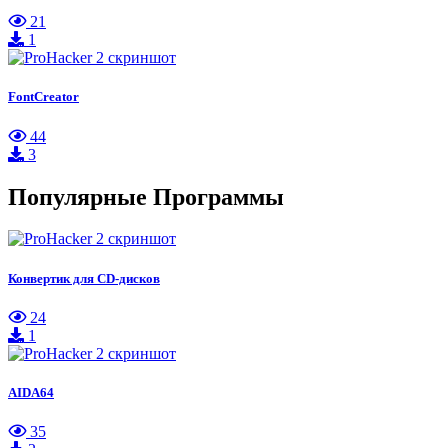
21
1
FontCreator
44
3
Популярные Программы
Конвертик для CD-дисков
24
1
AIDA64
35