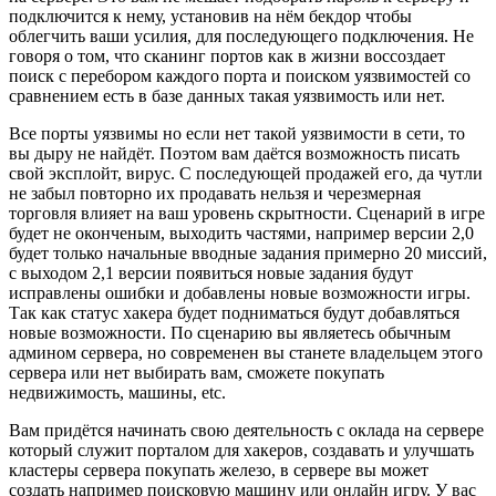
подключится к нему, установив на нём бекдор чтобы
облегчить ваши усилия, для последующего подключения. Не
говоря о том, что сканинг портов как в жизни воссоздает
поиск с перебором каждого порта и поиском уязвимостей со
сравнением есть в базе данных такая уязвимость или нет.
Все порты уязвимы но если нет такой уязвимости в сети, то
вы дыру не найдёт. Поэтом вам даётся возможность писать
свой эксплойт, вирус. С последующей продажей его, да чутли
не забыл повторно их продавать нельзя и черезмерная
торговля влияет на ваш уровень скрытности. Сценарий в игре
будет не оконченым, выходить частями, например версии 2,0
будет только начальные вводные задания примерно 20 миссий,
с выходом 2,1 версии появиться новые задания будут
исправлены ошибки и добавлены новые возможности игры.
Так как статус хакера будет подниматься будут добавляться
новые возможности. По сценарию вы являетесь обычным
админом сервера, но современен вы станете владельцем этого
сервера или нет выбирать вам, сможете покупать
недвижимость, машины, etc.
Вам придётся начинать свою деятельность с оклада на сервере
который служит порталом для хакеров, создавать и улучшать
кластеры сервера покупать железо, в сервере вы может
создать например поисковую машину или онлайн игру. У вас