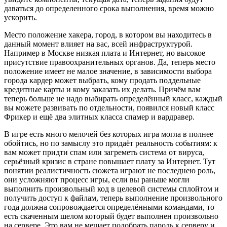
даваться до определенного срока выполнения, время можно
ускорить.
Место положение хакера, город, в котором вы находитесь в
данный момент влияет на вас, всей инфраструктурой.
Например в Москве низкая плата и Интернет, но высокое
присутствие правоохранительных органов. Да, теперь место
положение имеет не малое значение, в зависимости выбора
города кардер может выбрать, кому продать поддельные
кредитные карты и кому заказать их делать. Причём вам
теперь больше не надо выбирать определённый класс, каждый
вы можете развивать по отдельности, появился новый класс
Фрикер и ещё два элитных класса спамер и вардравер.
В игре есть много мелочей без которых игра могла в полнее
обойтись, но по замыслу это придаёт реальность событиям: к
вам может придти спам или загреметь система от вируса,
серьёзный кризис в стране повышает плату за Интернет. Тут
понятии реалистичность сюжета играют не последнею роль,
они усложняют процесс игры, если вы раньше могли
выполнить произвольный код в целевой системы сплойтом и
получить доступ к файлам, теперь выполнение произвольного
года должна сопровождается определёнными командами, то
есть скаченным шелом который будет выполнен произвольно
на сервере. Это вам не мешает подобрать пароль к серверу и