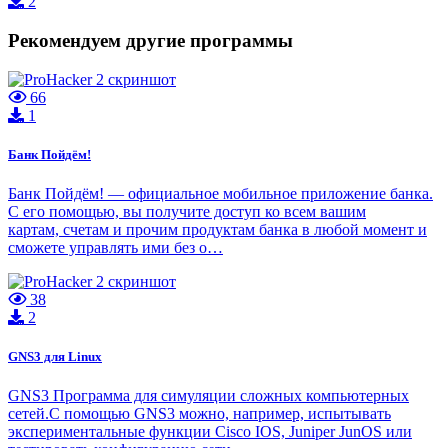
2
Рекомендуем другие программы
66
1
Банк Пойдём!
Банк Пойдём! — официальное мобильное приложение банка.
С его помощью, вы получите доступ ко всем вашим
картам, счетам и прочим продуктам банка в любой момент и
сможете управлять ими без о…
38
2
GNS3 для Linux
GNS3 Программа для симуляции сложных компьютерных
сетей.С помощью GNS3 можно, например, испытывать
экспериментальные функции Cisco IOS, Juniper JunOS или