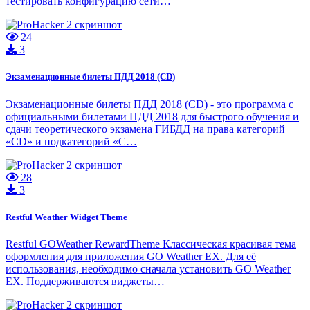
тестировать конфигурацию сети…
24
3
Экзаменационные билеты ПДД 2018 (CD)
Экзаменационные билеты ПДД 2018 (CD) - это программа с
официальными билетами ПДД 2018 для быстрого обучения и
сдачи теоретического экзамена ГИБДД на права категорий
«CD» и подкатегорий «C…
28
3
Restful Weather Widget Theme
Restful GOWeather RewardTheme Классическая красивая тема
оформления для приложения GO Weather EX. Для её
использования, необходимо сначала установить GO Weather
EX. Поддерживаются виджеты…