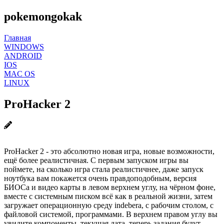
pokemongokak
Главная
WINDOWS
ANDROID
IOS
MAC OS
LINUX
ProHacker 2
ProHacker 2 - это абсолютно новая игра, новые возможности,
ещё более реалистичная. С первым запуском игры вы
поймете, на сколько игра стала реалистичнее, даже запуск
ноутбука вам покажется очень правдоподобным, версия
БИОСа и видео карты в левом верхнем углу, на чёрном фоне,
вместе с системным писком всё как в реальной жизни, затем
загружает операционную среду indebera, с рабочим столом, с
файловой системой, программами. В верхнем правом углу вы
увидите компоненты, текущая дата, теперь задания будут