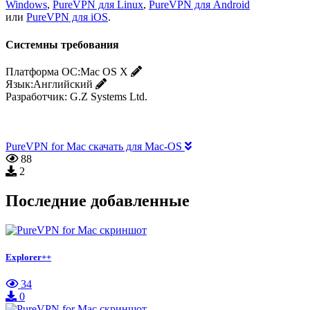
Windows
,
PureVPN для Linux
,
PureVPN для Android
или
PureVPN для iOS
.
Системны требования
Платформа ОС:
Mac OS X
Язык:
Английский
Разработчик:
G.Z Systems Ltd.
PureVPN for Mac скачать для Mac-OS
88
2
Последние добавленные
Explorer++
34
0