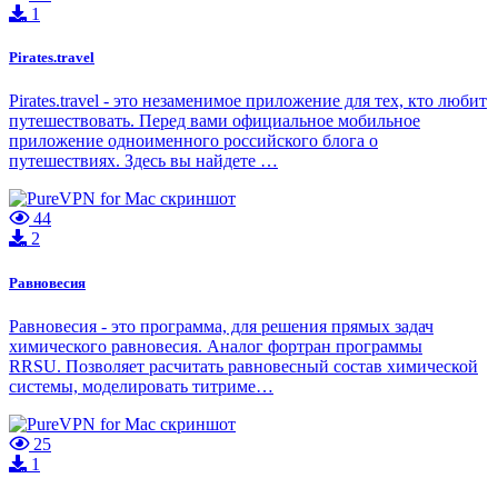
1
Pirates.travel
Pirates.travel - это незаменимое приложение для тех, кто любит
путешествовать. Перед вами официальное мобильное
приложение одноименного российского блога о
путешествиях. Здесь вы найдете …
44
2
Равновесия
Равновесия - это программа, для решения прямых задач
химического равновесия. Аналог фортран программы
RRSU. Позволяет расчитать равновесный состав химической
системы, моделировать титриме…
25
1