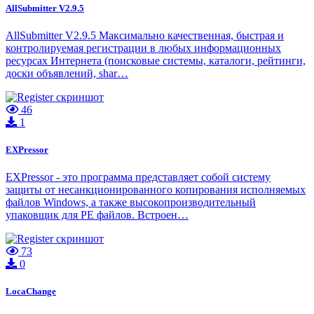
AllSubmitter V2.9.5
AllSubmitter V2.9.5 Максимально качественная, быстрая и
контролируемая регистрации в любых информационных
ресурсах Интернета (поисковые системы, каталоги, рейтинги,
доски объявлений, shar…
46
1
EXPressor
EXPressor - это программа представляет собой систему
защиты от несанкционированного копирования исполняемых
файлов Windows, а также высокопроизводительный
упаковщик для PE файлов. Встроен…
73
0
LocaChange