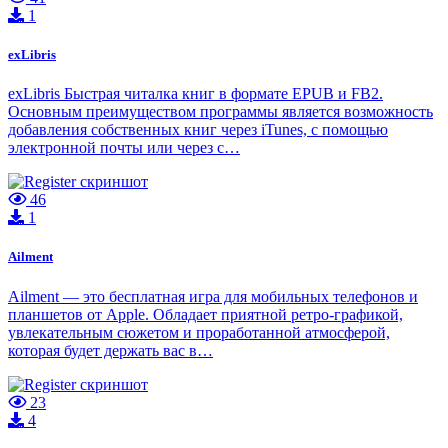
1
exLibris
exLibris Быстрая читалка книг в формате EPUB и FB2.
Основным преимуществом программы является возможность
добавления собственных книг через iTunes, с помощью
электронной почты или через с…
46
1
Ailment
Ailment — это бесплатная игра для мобильных телефонов и
планшетов от Apple. Обладает приятной ретро-графикой,
увлекательным сюжетом и проработанной атмосферой,
которая будет держать вас в…
23
4