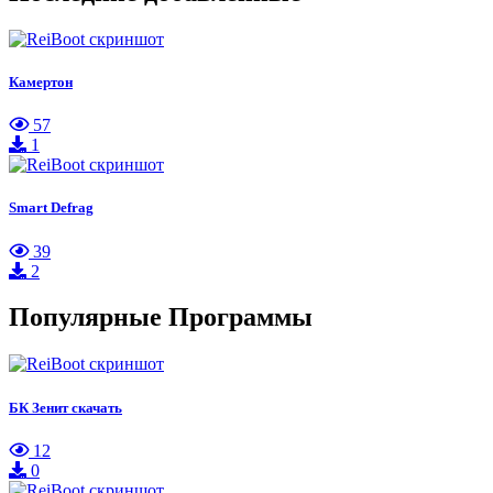
Камертон
57
1
Smart Defrag
39
2
Популярные Программы
БК Зенит скачать
12
0