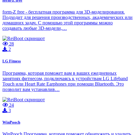
form-Z free
form-Z free - бесплатная программа для 3D-моделирования.
Подходит для решения производственных, академических или
домашних задач. С помощью этой программы можно
создавать любые 3D-модели,…
28
2
LG Fitness
Программа, которая поможет вам в ваших ежедневных
занятиях фитнесом, подключаясь к устройствам LG Lifeband
Touch или Heart Rate Earphones при помощи Bluetooth. Это
позволит вам устанавлив…
24
3
WinPooch
WinPooch Программа, которая поможет обнаружить и удалить