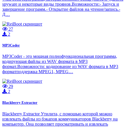
spyware и некоторые виды троянов.Возможности:- Запуск и
завершение программ.- Открытие файлов на чтение/запись.-
Д…
27
2
MP3Coder
MP3Coder - это мощная полнофункциональная программа,
кодирующая файлы из WAV формата в MP3
формат.Возможности: кодирование из WAV формата в MP3
форматподдержка MPEG1, MPEG…
29
2
Blackberry Extractor
Blackberry Extractor Утилита, с помощью которой можно
извлекать файлы из бэкапов коммуникаторов Blackberry на
компьютер. Она позволяет просматривать и извлекать