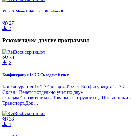
Win+X Menu Editor for Windows 8
27
2
Рекомендуем другие программы
30
2
Конфигурация 1с 7.7 Складской учет
Конфигурация 1с 7.7 Складской учет Конфигурация 1с 7.7
Склад - Ведется отдельно учет по двум
складам.Справочники:- Товары;- Сотрудники;- Поставщики;-
Транспорт.Док…
33
4