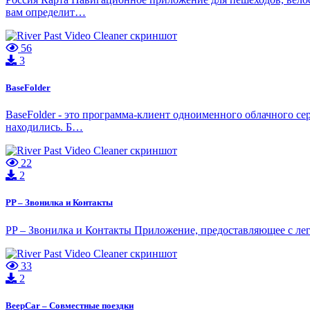
вам определит…
56
3
BaseFolder
BaseFolder - это программа-клиент одноименного облачного с
находились. Б…
22
2
PP – Звонилка и Контакты
PP – Звонилка и Контакты Приложение, предоставляющее с л
33
2
BeepCar – Совместные поездки