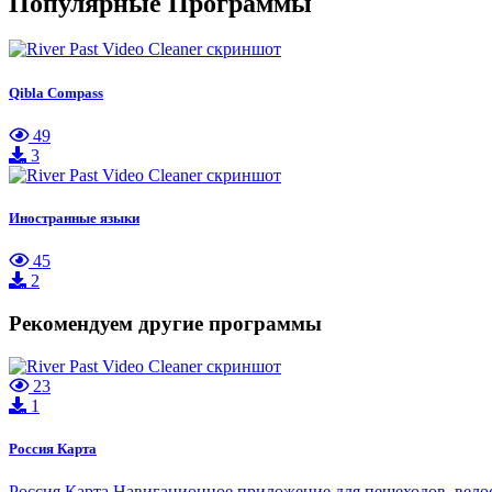
Популярные Программы
Qibla Compass
49
3
Иностранные языки
45
2
Рекомендуем другие программы
23
1
Россия Карта
Россия Карта Навигационное приложение для пешеходов, велос