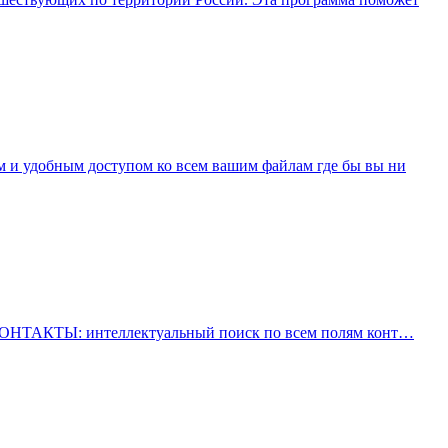
ым и удобным доступом ко всем вашим файлам где бы вы ни
: КОНТАКТЫ: интеллектуальный поиск по всем полям конт…