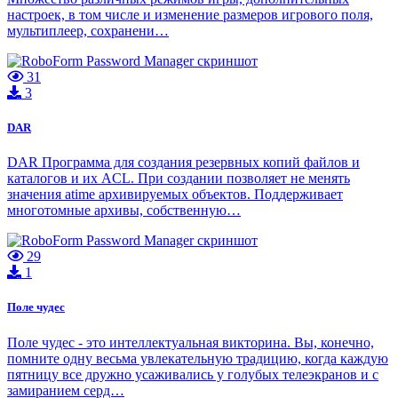
настроек, в том числе и изменение размеров игрового поля,
мультиплеер, сохранени…
31
3
DAR
DAR Программа для создания резервных копий файлов и
каталогов и их ACL. При создании позволяет не менять
значения atime архивируемых объектов. Поддерживает
многотомные архивы, собственную…
29
1
Поле чудес
Поле чудес - это интеллектуальная викторина. Вы, конечно,
помните одну весьма увлекательную традицию, когда каждую
пятницу все дружно усаживались у голубых телеэкранов и с
замиранием серд…