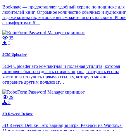
Bookmate — предоставляет удобный сервис по подписке для
любителей книг. Огромное количество обычных и аудиокниг,
и даже комиксов, которые вы сможете читать на своем iPhone
с комфортом и б…
35
3
5CM Uploader
5CM Uploader это компактная и полезная утилита, которая
позволяет быстро сделать снимок экрана, загрузить его на
хостинг и получить прямую ссылку, которую можно
отправить другим пользоват…
29
2
3D Reversi Deluxe
3D Reversi Deluxe - это вариация игры Реверси на Windows.
Множество различных режимов игры, дополнительных