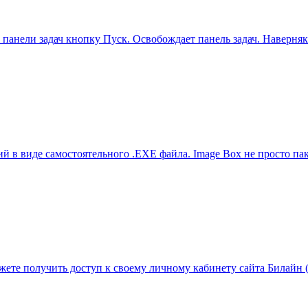
рает с панели задач кнопку Пуск. Освобождает панель задач. Н
ций в виде самостоятельного .ЕХЕ файла. Image Box не просто п
жете получить доступ к своему личному кабинету сайта Билайн 