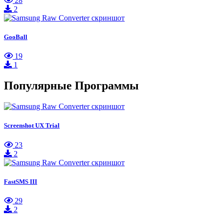
28
2
GooBall
19
1
Популярные Программы
Screenshot UX Trial
23
2
FastSMS III
29
2