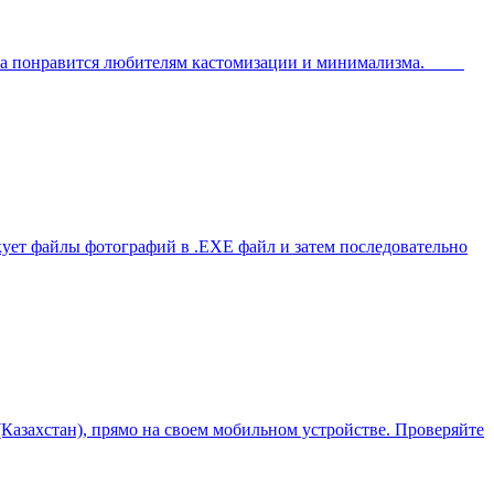
аверняка понравится любителям кастомизации и минимализма.
акует файлы фотографий в .EXE файл и затем последовательно
(Казахстан), прямо на своем мобильном устройстве. Проверяйте