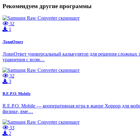
Рекомендуем другие программы
32
1
ЛовиОтвет
ЛовиОтвет универсальный калькулятор для решения сложных з
уравнения с возм…
32
3
R.E.P.O. Mobile
R.E.P.O. Mobile — кооперативная игра в жанре Хоррор для моб
физике, вме…
33
2