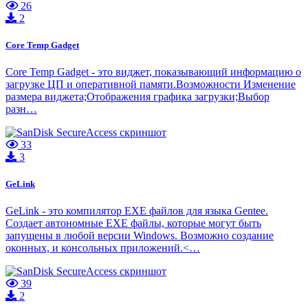
26
2
Core Temp Gadget
Core Temp Gadget - это виджет, показывающий информацию о
загрузке ЦП и оперативной памяти.Возможности Изменение
размера виджета;Отображения графика загрузки;Выбор
разн…
33
3
GeLink
GeLink - это компилятор EXE файлов для языка Gentee.
Создает автономные EXE файлы, которые могут быть
запущены в любой версии Windows. Возможно создание
оконных, и консольных приложений.<…
39
2