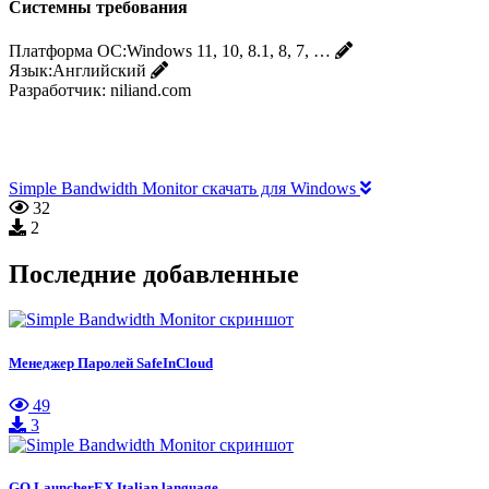
Системны требования
Платформа ОС:
Windows 11, 10, 8.1, 8, 7, …
Язык:
Английский
Разработчик:
niliand.com
Simple Bandwidth Monitor скачать для Windows
32
2
Последние добавленные
Менеджер Паролей SafeInCloud
49
3
GO LauncherEX Italian language