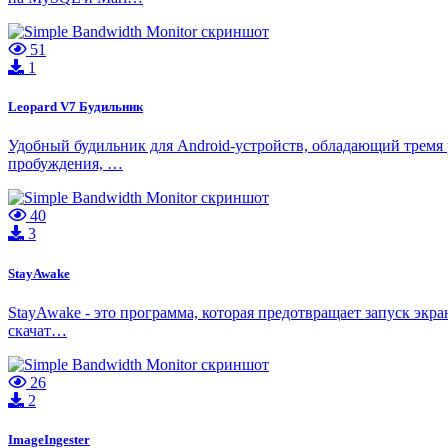
51
1
Leopard V7 Будильник
Удобный будильник для Android-устройств, обладающий тремя
пробуждения, …
40
3
StayAwake
StayAwake - это программа, которая предотвращает запуск экр
скачат…
26
2
ImageIngester