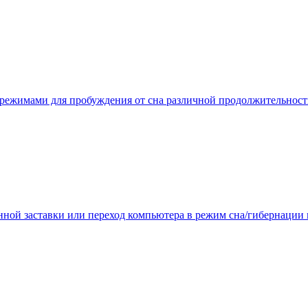
 режимами для пробуждения от сна различной продолжительност
анной заставки или переход компьютера в режим сна/гибернации 