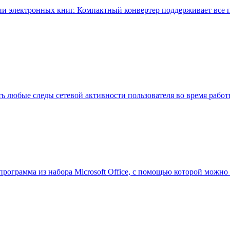
тации электронных книг. Компактный конвертер поддерживает вс
ыть любые следы сетевой активности пользователя во время рабо
и программа из набора Microsoft Office, с помощью которой можн