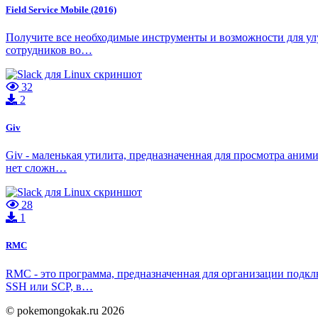
Field Service Mobile (2016)
Получите все необходимые инструменты и возможности для улу
сотрудников во…
32
2
Giv
Giv - маленькая утилита, предназначенная для просмотра аним
нет сложн…
28
1
RMC
RMC - это программа, предназначенная для организации подк
SSH или SCP, в…
© pokemongokak.ru 2026