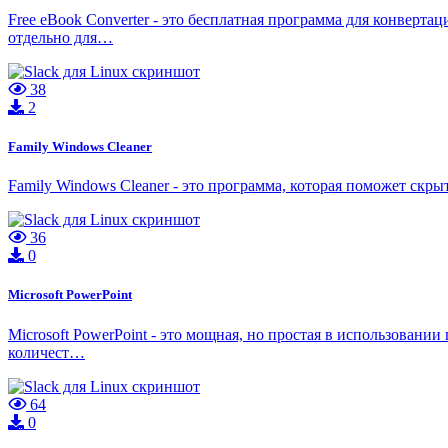
Free eBook Converter - это бесплатная программа для конвер
отдельно для…
38
2
Family Windows Cleaner
Family Windows Cleaner - это программа, которая поможет скр
36
0
Microsoft PowerPoint
Microsoft PowerPoint - это мощная, но простая в использовани
количест…
64
0