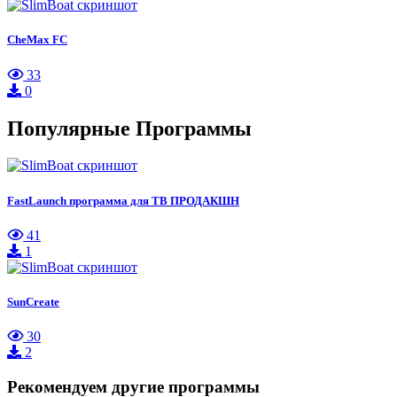
CheMax FC
33
0
Популярные Программы
FastLaunch программа для ТВ ПРОДАКШН
41
1
SunCreate
30
2
Рекомендуем другие программы