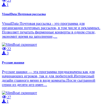
25
1
VisualData Почтовая рассылка
VisualData Почтовая рассылка - это программа для
организации почтовых рассылок, в том числе и рекламных.
Позволяет печатать фирменные конверты в одном стиле,
экономит время на заполнение,…
22
3
Русские шашки
Русские шашки — эта программа предназначена как для
начинающих игроков, так и для любителей.Интересный
дизайн главного меню в виде комнаты.После сыгранной
серии из десяти игр имее…
27
1