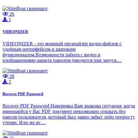
26
1
VIDEONIZER
VIDEONIZER - это мощный органайзер видео-файлов с
удобным интерфейсом и широким
функционалом.Возможности работа с видео и
изображениями;защита паролем (вводится при запуск…
28
2
Recover PDF Password
Recover PDF Password Наверняка Вам знакома ситуация, когда
имеющийся у Вас PDF документ невозможно открыть без
пароля пользователя, который был давно забыт либо попросту
утерян. Или же вс…