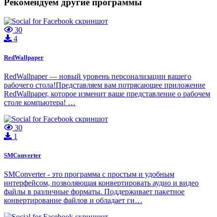
Рекомендуем другие программы
30
4
RedWallpaper
RedWallpaper — новый уровень персонализации вашего
рабочего стола!Представляем вам потрясающее приложение
RedWallpaper, которое изменит ваше представление о рабочем
столе компьютера! …
30
1
SMConverter
SMConverter - это программа с простым и удобным
интерфейсом, позволяющая конвертировать аудио и видео
файлы в различные форматы. Поддерживает пакетное
конвертирование файлов и обладает ги…