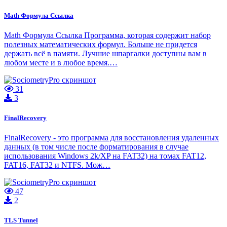
Math Формула Ссылка
Math Формула Ссылка Программа, которая содержит набор
полезных математических формул. Больше не придется
держать всё в памяти. Лучшие шпаргалки доступны вам в
любом месте и в любое время.…
31
3
FinalRecovery
FinalRecovery - это программа для восстановления удаленных
данных (в том числе после форматирования в случае
использования Windows 2k/XP на FAT32) на томах FAT12,
FAT16, FAT32 и NTFS. Мож…
47
2
TLS Tunnel