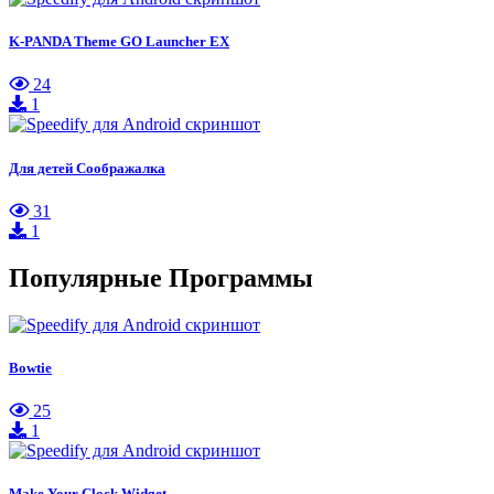
K-PANDA Theme GO Launcher EX
24
1
Для детей Соображалка
31
1
Популярные Программы
Bowtie
25
1
Make Your Clock Widget