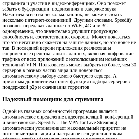
стриминга и участия в видеоконференциях. Оно поможет
забыть о буферизации, подвисаниях и задержке звука.
Нажатием всего на несколько кнопок, вы можете свзать
несколько интернет-соединений. Другими словами, Speedify
позволит передавать данные по Wi-Fi, 4G или 3G
одновременно, что значительно улучшит пропускную
способность и, соответственно, скорость. Может показаться,
что это негативно скажется на защите данных, но это вовсе не
так. В последней версии приложения реализованы
современные средства защиты данных, включая шифрование
трафика от всех приложений с использованием новейших
технолгий VPN. Пользователь может выбрать из более, чем 30
серверов в разных частях мира или довериться
автоматическому выбору самого быстрого сервера. А
приятным дополнением станет функция подбора серверов с
поддержкой p2p и скачивания торрентов.
Надежный помощник для стриминга
Одной из главных особенностей программы является
автоматическое определение видеотрансляций, конференций
и видеозвонков. Speedify - The VPN for Live Streaming
автоматически устанавливает максимальный приритет на
потоковые трансляции и настраивает соединение таким