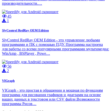
производительности.…
45
1
SlyControl RedRay OEM Edition
SlyControl RedRay OEM Edition - это управление любыми
программами и ПК с помощью ПДУ. Программа настроена
для работы со всеми популярными программами мультимедиа:
WinAmp , BSPlayer , Powe…
56
2
VIGraph
VIGraph - это простая в обращении и мощная по функциям
программа для рисования графиков и диаграмм на основе
ваших данных в текстовом или CSV файле.Возможности
программы Рисов…