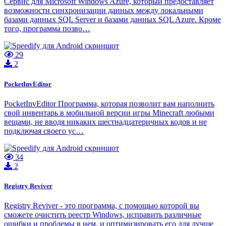
Сервис для Microsoft Windows Azure, который предоставляет
возможности синхронизации данных между локальными
базами данных SQL Server и базами данных SQL Azure. Кроме
того, программа позво…
29
2
PocketInvEditor
PocketInvEditor Программа, которая позволит вам наполнить
свой инвентарь в мобильной версии игры Minecraft любыми
вещами, не вводя никаких шестнадцатеричных кодов и не
подключая своего ус…
34
2
Registry Reviver
Registry Reviver - это программа, с помощью которой вы
сможете очистить реестр Windows, исправить различные
ошибки и проблемы в нем, и оптимизировать его для лучше