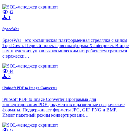
42
1
SpaceWar
SpaceWar - это космическая платформенная стрелялка с видом
Top-Down. Первый проект для платформы X-Interpreter. В игре
вам предстоит управляя космическим истребителем сразиться
с вражески…
44
3
iPubsoft PDF to Image Converter
iPubsoft PDF to Image Converter Программа для
конвертирования PDF документов в различные графические
форматы. Поддерживает форматы JPG, GIF, PNG и BMP.
Имеет пакетный режим конвертировани…
27