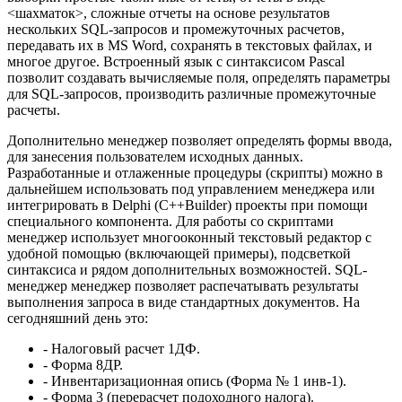
<шахматок>, сложные отчеты на основе результатов
нескольких SQL-запросов и промежуточных расчетов,
передавать их в MS Word, сохранять в текстовых файлах, и
многое другое. Встроенный язык с синтаксисом Pascal
позволит создавать вычисляемые поля, определять параметры
для SQL-запросов, производить различные промежуточные
расчеты.
Дополнительно менеджер позволяет определять формы ввода,
для занесения пользователем исходных данных.
Разработанные и отлаженные процедуры (скрипты) можно в
дальнейшем использовать под управлением менеджера или
интегрировать в Delphi (C++Builder) проекты при помощи
специального компонента. Для работы со скриптами
менеджер использует многооконный текстовый редактор с
удобной помощью (включающей примеры), подсветкой
синтаксиса и рядом дополнительных возможностей. SQL-
менеджер менеджер позволяет распечатывать результаты
выполнения запроса в виде стандартных документов. На
сегодняшний день это:
- Налоговый расчет 1ДФ.
- Форма 8ДР.
- Инвентаризационная опись (Форма № 1 инв-1).
- Форма 3 (перерасчет подоходного налога).