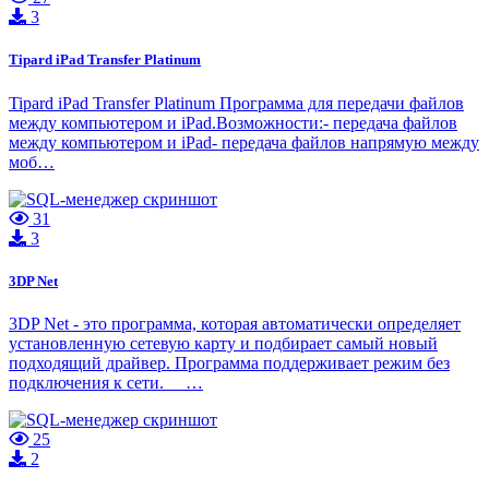
3
Tipard iPad Transfer Platinum
Tipard iPad Transfer Platinum Программа для передачи файлов
между компьютером и iPad.Возможности:- передача файлов
между компьютером и iPad- передача файлов напрямую между
моб…
31
3
3DP Net
3DP Net - это программа, которая автоматически определяет
установленную сетевую карту и подбирает самый новый
подходящий драйвер. Программа поддерживает режим без
подключения к сети. …
25
2