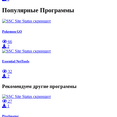
Популярные Программы
Pokemon GO
66
2
Essential NetTools
32
2
Рекомендуем другие программы
27
1
Pixelmator