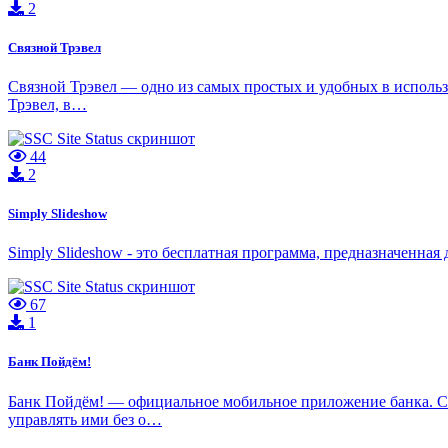
2
Связной Трэвел
Связной Трэвел — одно из самых простых и удобных в исполь
Трэвел, в…
44
2
Simply Slideshow
Simply Slideshow - это бесплатная программа, предназначенна
67
1
Банк Пойдём!
Банк Пойдём! — официальное мобильное приложение банка. С 
управлять ими без о…