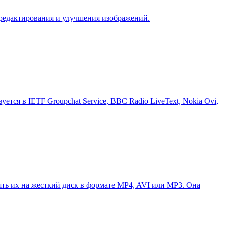
 редактирования и улучшения изображений.
ется в IETF Groupchat Service, BBC Radio LiveText, Nokia Ovi,
нять их на жесткий диск в формате MP4, AVI или MP3. Она