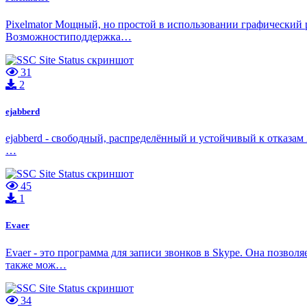
Pixelmator Мощный, но простой в использовании графический 
Возможностиподдержка…
31
2
ejabberd
ejabberd - свободный, распределённый и устойчивый к отказам 
…
45
1
Evaer
Evaer - это программа для записи звонков в Skype. Она позвол
также мож…
34