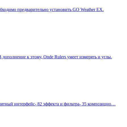
обходимо предварительно установить GO Weather EX.
 дополнение к этому, Onde Rulers умеет измерять и углы.
онятный интерфейс- 82 эффекта и фильтра- 35 композицио…