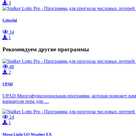
3
Colorful
34
1
Рекомендуем другие программы
48
2
UPAD
UPAD Многофункциональная программа, которая поможет вам со
вариантов пера для …
24
1
Moon Light GO Weather EX