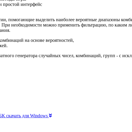
и простой интерфейс
егии, помогающие выделить наиболее вероятные диапазоны комби
. При необходимости можно применить фильтрацию, по каким л
ания.
комбинаций на основе вероятностей,
жей.
атного генератора случайных чисел, комбинаций, групп - с иск
и БК скачать для Windows