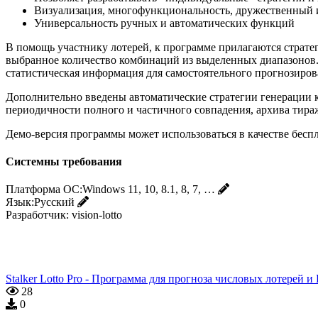
Визуализация, многофункциональность, дружественный 
Универсальность ручных и автоматических функций
В помощь участнику лотерей, к программе прилагаются страт
выбранное количество комбинаций из выделенных диапазонов
статистическая информация для самостоятельного прогнозиров
Дополнительно введены автоматические стратегии генерации 
периодичности полного и частичного совпадения, архива тира
Демо-версия программы может использоваться в качестве беспл
Системны требования
Платформа ОС:
Windows 11, 10, 8.1, 8, 7, …
Язык:
Русский
Разработчик:
vision-lotto
Stalker Lotto Pro - Программа для прогноза числовых лотерей 
28
0