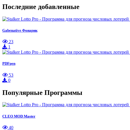
Последние добавленные
Gabenative Фонарик
23
1
PDFpen
53
0
Популярные Программы
CLEO MOD Master
40