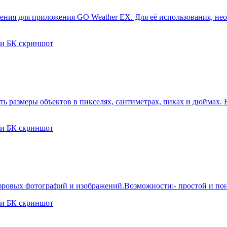
ения для приложения GO Weather EX. Для её использования, не
ть размеры объектов в пикселях, сантиметрах, пиках и дюймах. В
цифровых фотографий и изображений.Возможности:- простой и п