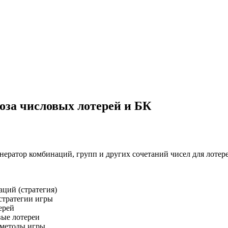
ноза числовых лотерей и БК
генератор комбинаций, групп и других сочетаний чисел для лоте
аций (стратегия)
стратегии игры
ерей
вые лотереи
 методы игры