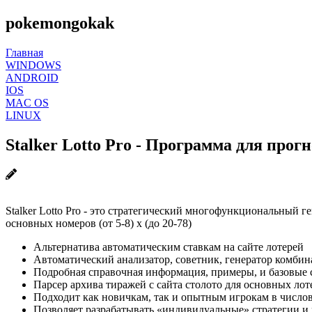
pokemongokak
Главная
WINDOWS
ANDROID
IOS
MAC OS
LINUX
Stalker Lotto Pro - Программа для прог
Stalker Lotto Pro - это стратегический многофункциональный 
основных номеров (от 5-8) х (до 20-78)
Альтернатива автоматическим ставкам на сайте лотерей
Автоматический анализатор, советник, генератор комбин
Подробная справочная информация, примеры, и базовые 
Парсер архива тиражей с сайта столото для основных лот
Подходит как новичкам, так и опытным игрокам в число
Позволяет разрабатывать «индивидуальные» стратегии и