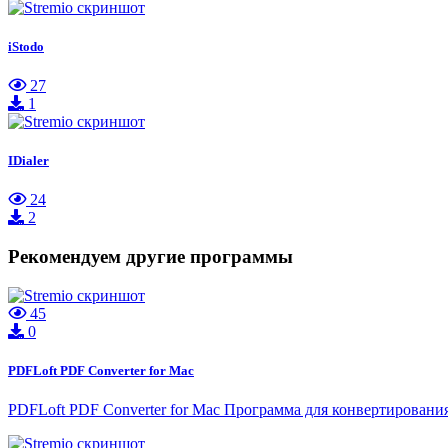
iStodo
27
1
IDialer
24
2
Рекомендуем другие программы
45
0
PDFLoft PDF Converter for Mac
PDFLoft PDF Converter for Mac Программа для конвертировани