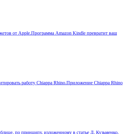
джетов от Apple.Программа Amazon Kindle превратит ваш
итировать работу Chiappa Rhino.Приложение Chiappa Rhino
аблице, по принципу, изложенному в статье Д. Кузьменко.