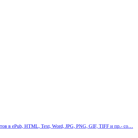
в в ePub, HTML, Text, Word, JPG, PNG, GIF, TIFF и пр.- со…