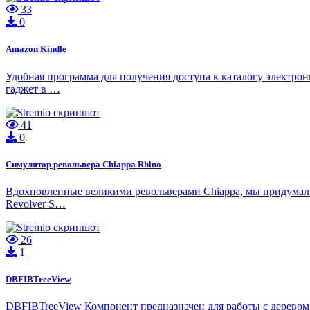
33
0
Amazon Kindle
Удобная программа для получения доступа к каталогу электрон
гаджет в …
41
0
Симулятор револьвера Chiappa Rhino
Вдохновленные великими револьверами Chiappa, мы придумали 
Revolver S…
26
1
DBFIBTreeView
DBFIBTreeView Компонент предназначен для работы с деревом ч