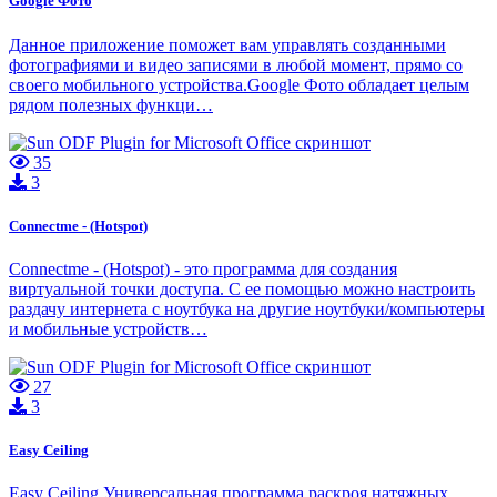
Google Фото
Данное приложение поможет вам управлять созданными
фотографиями и видео записями в любой момент, прямо со
своего мобильного устройства.Google Фото обладает целым
рядом полезных функци…
35
3
Connectme - (Hotspot)
Connectme - (Hotspot) - это программа для создания
виртуальной точки доступа. С ее помощью можно настроить
раздачу интернета с ноутбука на другие ноутбуки/компьютеры
и мобильные устройств…
27
3
Easy Ceiling
Easy Ceiling Универсальная программа раскроя натяжных