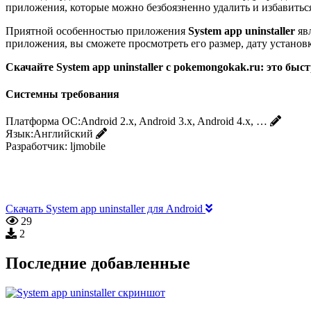
приложения, которые можно безбоязненно удалить и избавиться
Приятной особенностью приложения
System app uninstaller
явл
приложения, вы сможете просмотреть его размер, дату установки
Скачайте System app uninstaller с pokemongokak.ru: это быст
Системны требования
Платформа ОС:
Android 2.x, Android 3.x, Android 4.x, …
Язык:
Английский
Разработчик:
ljmobile
Скачать System app uninstaller для Android
29
2
Последние добавленные