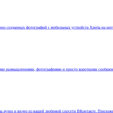
вно созданных фотографий с мобильных устройста Xperia на инт
оими размышлениями, фотографиями и просто короткими сообщен
 аудио и видео из вашей любимой соцсети ВКонтакте. Приложен