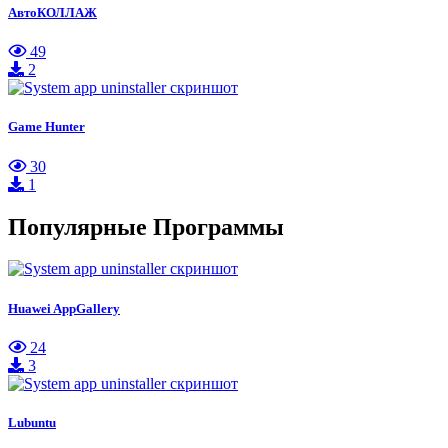
АвтоКОЛЛАЖ
49
2
Game Hunter
30
1
Популярные Программы
Huawei AppGallery
24
3
Lubuntu