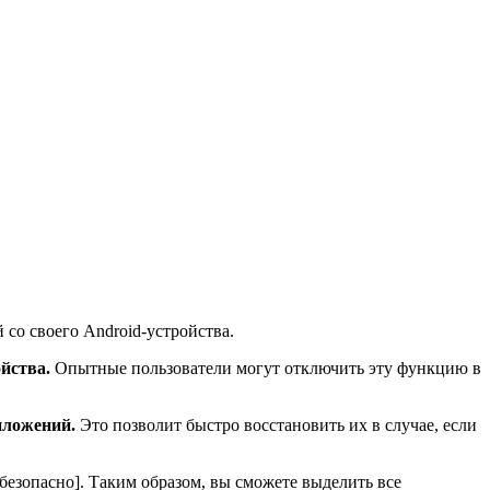
со своего Android-устройства.
йства.
Опытные пользователи могут отключить эту функцию в
риложений.
Это позволит быстро восстановить их в случае, если
ебезопасно]. Таким образом, вы сможете выделить все