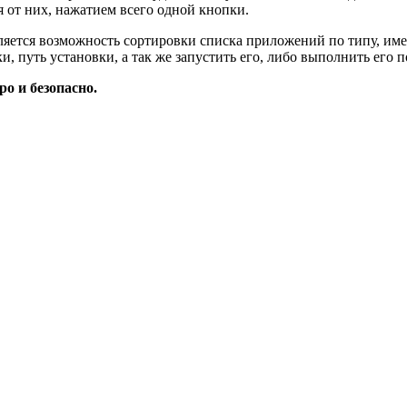
 от них, нажатием всего одной кнопки.
яется возможность сортировки списка приложений по типу, имен
, путь установки, а так же запустить его, либо выполнить его по
ро и безопасно.