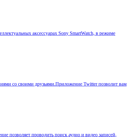
еллектуальных аксессуарах Sony SmartWatch, в режиме
иями со своими друзьями.Приложение Twitter позволит вам
ие позволяет проводить поиск аудио и видео записей,