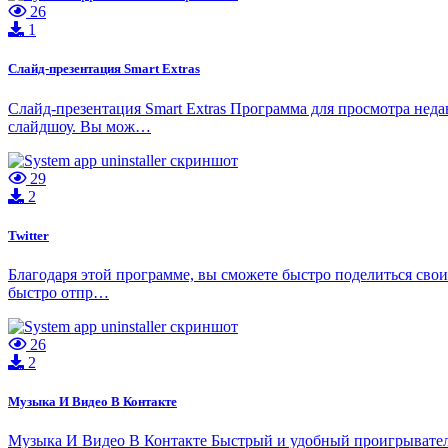
26
1
Слайд-презентация Smart Extras
Слайд-презентация Smart Extras Программа для просмотра неда
слайдшоу. Вы мож…
29
2
Twitter
Благодаря этой программе, вы сможете быстро поделиться св
быстро отпр…
26
2
Музыка И Видео В Контакте
Музыка И Видео В Контакте Быстрый и удобный проигрыватель