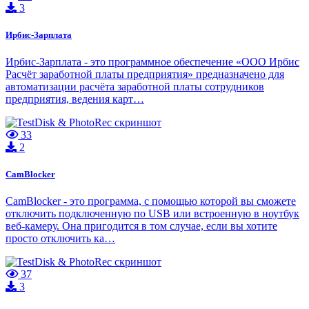
3
Ирбис-Зарплата
Ирбис-Зарплата - это программное обеспечение «ООО Ирбис
Расчёт заработной платы предприятия» предназначено для
автоматизации расчёта заработной платы сотрудников
предприятия, ведения карт…
33
2
CamBlocker
CamBlocker - это программа, с помощью которой вы сможете
отключить подключенную по USB или встроенную в ноутбук
веб-камеру. Она пригодится в том случае, если вы хотите
просто отключить ка…
37
3