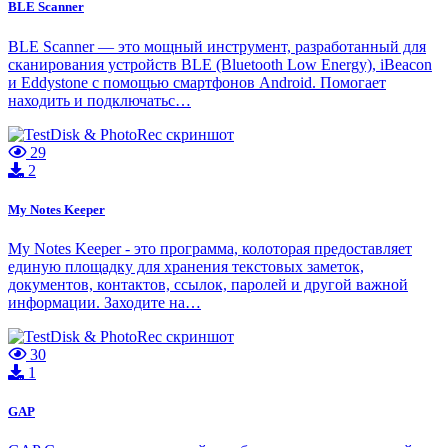
BLE Scanner
BLE Scanner — это мощный инструмент, разработанный для
сканирования устройств BLE (Bluetooth Low Energy), iBeacon
и Eddystone с помощью смартфонов Android. Помогает
находить и подключатьс…
29
2
My Notes Keeper
My Notes Keeper - это программа, колоторая предоставляет
единую площадку для хранения текстовых заметок,
документов, контактов, ссылок, паролей и другой важной
информации. Заходите на…
30
1
GAP