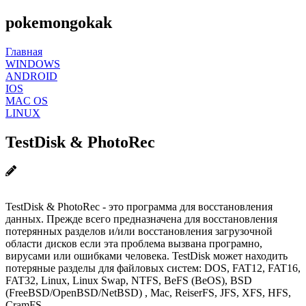
pokemongokak
Главная
WINDOWS
ANDROID
IOS
MAC OS
LINUX
TestDisk & PhotoRec
TestDisk & PhotoRec - это программа для восстановления
данных. Прежде всего предназначена для восстановления
потерянных разделов и/или восстановления загрузочной
области дисков если эта проблема вызвана програмно,
вирусами или ошибками человека. TestDisk может находить
потеряные разделы для файловых систем: DOS, FAT12, FAT16,
FAT32, Linux, Linux Swap, NTFS, BeFS (BeOS), BSD
(FreeBSD/OpenBSD/NetBSD) , Mac, ReiserFS, JFS, XFS, HFS,
CramFS.