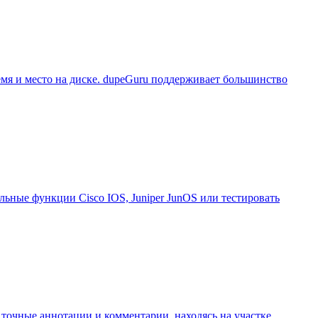
мя и место на диске. dupeGuru поддерживает большинство
ые функции Cisco IOS, Juniper JunOS или тестировать
точные аннотации и комментарии, находясь на участке,