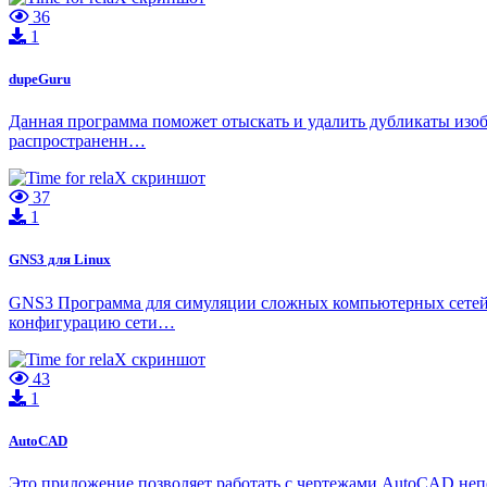
36
1
dupeGuru
Данная программа поможет отыскать и удалить дубликаты изоб
распространенн…
37
1
GNS3 для Linux
GNS3 Программа для симуляции сложных компьютерных сетей.
конфигурацию сети…
43
1
AutoCAD
Это приложение позволяет работать с чертежами AutoCAD непо