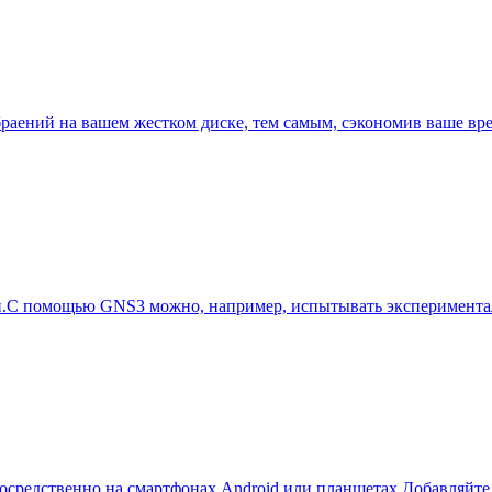
раений на вашем жестком диске, тем самым, сэкономив ваше вре
С помощью GNS3 можно, например, испытывать экспериментальн
средственно на смартфонах Android или планшетах.Добавляйте 